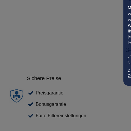
M
v
v
W
I
j
l
3
D
Co
Sichere Preise
Preisgarantie
Bonusgarantie
Faire Filtereinstellungen