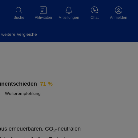
Aktivitäten
Mitteilungen
Chat
Suche
Anmelden
weitere Vergleiche
71 %
Weiterempfehlung
aus erneuerbaren, CO
-neutralen
2