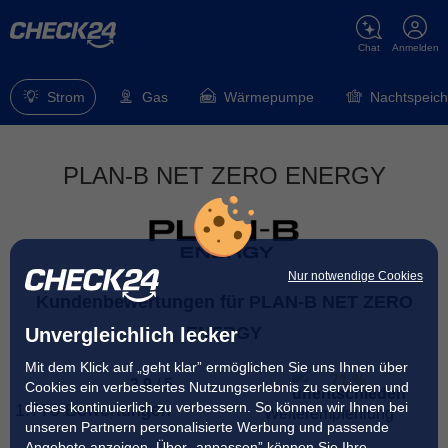
Chat
Anmelden
Strom
Gas
Wärmepumpe
Nachtspeich
PLAN-B NET ZERO ENERGY
Nur notwendige Cookies
Kundenbewertungen für PLAN-B NET ZERO
ENERGY
Unvergleichlich lecker
Mit dem Klick auf „geht klar” ermöglichen Sie uns Ihnen über
71 %
3.9
/
5
Cookies ein verbessertes Nutzungserlebnis zu servieren und
dieses kontinuierlich zu verbessern. So können wir Ihnen bei
1.770 Bewertungen
Weiterempfehlung
unseren Partnern personalisierte Werbung und passende
Angebote anzeigen. Über „anpassen” können Sie Ihre