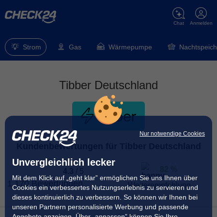
Chat
Anmelden
Strom
Gas
Wärmepumpe
Nachtspeich
Tibber Deutschland
Nur notwendige Cookies
Kundenbewertungen für Tibber Deutschland
Unvergleichlich lecker
82 %
4.3
/
5
Mit dem Klick auf „geht klar” ermöglichen Sie uns Ihnen über
1.170 Bewertungen
Weiterempfehlung
Cookies ein verbessertes Nutzungserlebnis zu servieren und
dieses kontinuierlich zu verbessern. So können wir Ihnen bei
unseren Partnern personalisierte Werbung und passende
82 % der Kunden
haben angegeben, dass sie ihren
Angebote anzeigen. Über „anpassen” können Sie Ihre