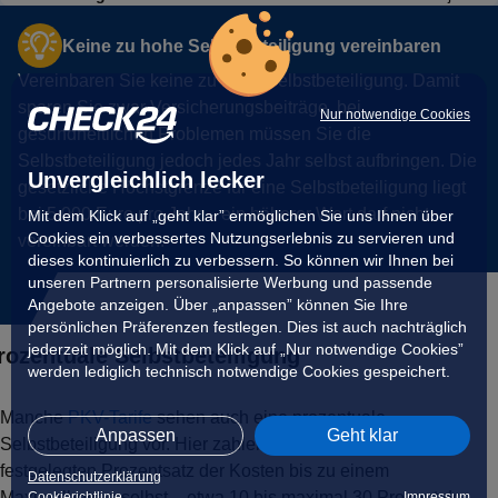
Keine zu hohe Selbstbeteiligung vereinbaren
Vereinbaren Sie keine zu hohe Selbstbeteiligung. Damit
sparen Sie zwar Versicherungsbeiträge, bei
Nur notwendige Cookies
gesundheitlichen Problemen müssen Sie die
Selbstbeteiligung jedoch jedes Jahr selbst aufbringen. Die
Unvergleichlich lecker
gesetzliche Höchstgrenze für eine Selbstbeteiligung liegt
bei 5.000 Euro pro Jahr – ein höherer Wert darf nicht
Mit dem Klick auf „geht klar” ermöglichen Sie uns Ihnen über
Cookies ein verbessertes Nutzungserlebnis zu servieren und
vereinbart werden.
dieses kontinuierlich zu verbessern. So können wir Ihnen bei
unseren Partnern personalisierte Werbung und passende
Angebote anzeigen. Über „anpassen” können Sie Ihre
persönlichen Präferenzen festlegen. Dies ist auch nachträglich
2.
jederzeit möglich. Mit dem Klick auf „Nur notwendige Cookies”
rozentuale Selbstbeteiligung
werden lediglich technisch notwendige Cookies gespeichert.
Manche
PKV-Tarife
sehen auch eine prozentuale
Anpassen
Geht klar
Selbstbeteiligung vor. Hier zahlen Sie jährlich einen
festgelegten Prozentsatz der Kosten bis zu einem
Datenschutzerklärung
Maximalbetrag selbst – etwa 10 bis maximal 30
Prozent der
Cookierichtlinie
Impressum