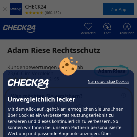
CHECK24
Zur App
(660.152)
Merkzettel
Chat
Anmelden
Adam Riese Rechtsschutz
Kundenbewertungen & Tarife ab
23,66 € im Vergleich
(4,1)
2195
Nur notwendige Cookies
Wen möchten Sie versichern?
Unvergleichlich lecker
Mit dem Klick auf „geht klar” ermöglichen Sie uns Ihnen
über Cookies ein verbessertes Nutzungserlebnis zu
servieren und dieses kontinuierlich zu verbessern. So
Mich
Mich &
Mich &
Mich &
selbst
Familie
Partner
Kind(er)
können wir Ihnen bei unseren Partnern personalisierte
Werbung und passende Angebote anzeigen. Über