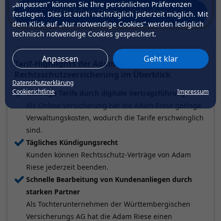
„anpassen” können Sie Ihre persönlichen Präferenzen
jetzt Adam Riese vergleichen
festlegen. Dies ist auch nachträglich jederzeit möglich. Mit
dem Klick auf „Nur notwendige Cookies” werden lediglich
technisch notwendige Cookies gespeichert.
Anpassen
Geht klar
Tarif-Highlights der Adam Riese
Rechtsschutzversicherung im Überblick
Datenschutzerklärung
Cookierichtlinie
Impressum
Günstige Tarife durch digitale Vertragsführung
Als Online-Versicherung hat die Adam Riese geringe
Verwaltungskosten, wodurch die Tarife erschwinglich
sind.
Tägliches Kündigungsrecht
Kunden können Rechtsschutz-Verträge von Adam
Riese jederzeit beenden.
Schnelle Bearbeitung von Kundenanliegen durch
starken Partner
Als Tochterunternehmen der Württembergischen
Versicherungs AG hat die Adam Riese einen