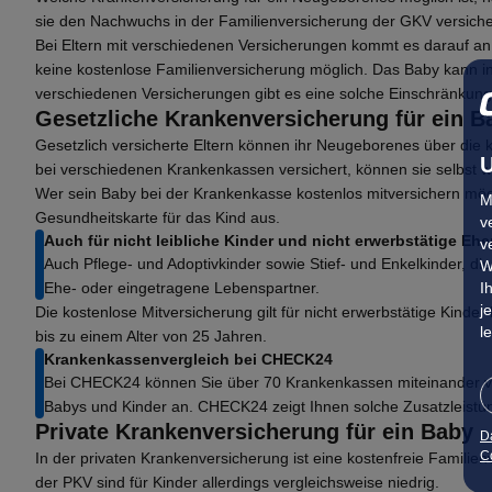
sie den Nachwuchs in der Familienversicherung der GKV versiche
Bei Eltern mit verschiedenen Versicherungen kommt es darauf an, 
keine kostenlose Familienversicherung möglich. Das Baby kann in di
verschiedenen Versicherungen gibt es eine solche Einschränkung 
Gesetzliche Krankenversicherung für ein B
Gesetzlich versicherte Eltern können ihr Neugeborenes über die 
U
bei verschiedenen Krankenkassen versichert, können sie selbst wä
Wer sein Baby bei der Krankenkasse kostenlos mitversichern möcht
M
Gesundheitskarte für das Kind aus.
v
Auch für nicht leibliche Kinder und nicht erwerbstätige Ehe
v
Auch Pflege- und Adoptivkinder sowie Stief- und Enkelkinder, die
W
Ehe- oder eingetragene Lebenspartner.
I
j
Die kostenlose Mitversicherung gilt für nicht erwerbstätige Kinder
l
bis zu einem Alter von 25 Jahren.
Krankenkassenvergleich bei CHECK24
Bei CHECK24 können Sie über 70
Krankenkassen
miteinander v
Babys und Kinder an. CHECK24 zeigt Ihnen solche Zusatzleistung
Private Krankenversicherung für ein Baby
D
Co
In der privaten Krankenversicherung ist eine kostenfreie Familien
der PKV sind für Kinder allerdings vergleichsweise niedrig.