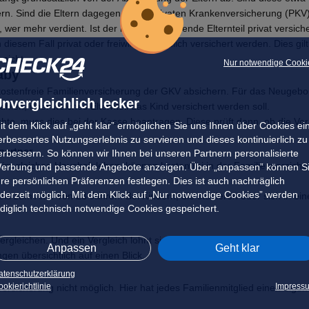
rn. Sind die Eltern dagegen in der
privaten Krankenversicherung
(PKV),
wer mehr verdient. Ist der besserverdienende Elternteil privat versich
esem Fall privat oder freiwillig gesetzlich versichert werden. Dies gilt
nicht.
Nur notwendige Cooki
aby
kostenfreie
Familienversicherung
der GKV absichern. Für das Neugeboren
nvergleichlich lecker
hlen, über welches Elternteil das Kind versichert werden soll.
e, muss dies bei der Kasse beantragen. Diese prüft dann, ob die Vorau
it dem Klick auf „geht klar” ermöglichen Sie uns Ihnen über Cookies ei
erbessertes Nutzungserlebnis zu servieren und dieses kontinuierlich zu
partner
erbessern. So können wir Ihnen bei unseren Partnern personalisierte
 im gleichen Haushalt leben, können kostenfrei in der Familienversicher
erbung und passende Angebote anzeigen. Über „anpassen” können S
hre persönlichen Präferenzen festlegen. Dies ist auch nachträglich
ederzeit möglich. Mit dem Klick auf „Nur notwendige Cookies” werden
 bis zum Alter von 23 Jahren. Bei Kindern, die
studieren
oder sich in ein
ediglich technisch notwendige Cookies gespeichert.
ergleichen. Und ein Vergleich lohnt sich: Zahlreiche Kassen bieten zu
Anpassen
Geht klar
en übersichtlich auf einen Blick.
atenschutzerklärung
okierichtlinie
Impress
versicherung nicht möglich. Hier hat jedes Familienmitglied einen eige