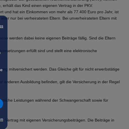
 erhält das Kind einen eigenen Vertrag in der PKV.
ert und hat ein Einkommen von mehr als 77.400 Euro pro Jahr, ist
 aber nur bei verheirateten Eltern. Bei unverheirateten Eltern mit
es
e werden dabei keine eigenen Beiträge fällig. Sind die Eltern
ssetzungen erfüllt sind und stellt eine elektronische
n
ung mitversichert werden. Das Gleiche gilt für nicht erwerbstätige
ie
er anderen Ausbildung befinden, gilt die Versicherung in der Regel
sätzliche Leistungen während der Schwangerschaft sowie für
um
nen Vertrag mit eigenen Versicherungsbeiträgen. Die Beiträge in