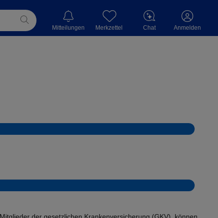
Mitteilungen
Merkzettel
Chat
Anmelden
Mitglieder der
gesetzlichen Krankenversicherung
(GKV), können