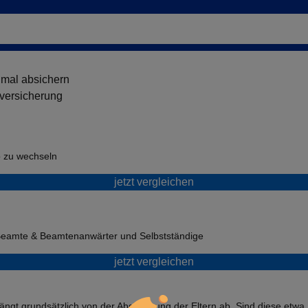
imal absichern
nversicherung
o zu wechseln
jetzt vergleichen
Beamte & Beamtenanwärter und Selbstständige
jetzt vergleichen
ängt grundsätzlich von der Absicherung der Eltern ab. Sind diese etwa 