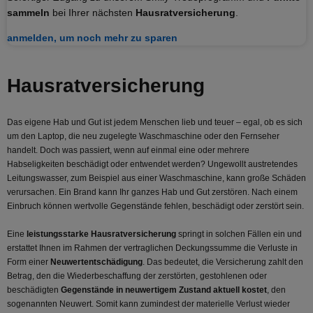
sammeln
bei Ihrer nächsten
Hausratversicherung
.
anmelden, um noch mehr zu sparen
Hausrat­versicherung
Das eigene Hab und Gut ist jedem Menschen lieb und teuer – egal, ob es sich
um den Laptop, die neu zugelegte Waschmaschine oder den Fernseher
handelt. Doch was passiert, wenn auf einmal eine oder mehrere
Habseligkeiten beschädigt oder entwendet werden? Ungewollt austretendes
Leitungswasser, zum Beispiel aus einer Waschmaschine, kann große Schäden
verursachen. Ein Brand kann Ihr ganzes Hab und Gut zerstören. Nach einem
Einbruch können wertvolle Gegenstände fehlen, beschädigt oder zerstört sein.
Eine
leistungsstarke Hausratversicherung
springt in solchen Fällen ein und
erstattet Ihnen im Rahmen der vertraglichen Deckungssumme die Verluste in
Form einer
Neuwertentschädigung
. Das bedeutet, die Versicherung zahlt den
Betrag, den die Wiederbeschaffung der zerstörten, gestohlenen oder
beschädigten
Gegenstände in neuwertigem Zustand aktuell kostet
, den
sogenannten Neuwert. Somit kann zumindest der materielle Verlust wieder