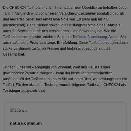
Die CHECK24 Tarifnoten helfen Ihnen dabei, den Überblick zu behalten. Jeder
Tarif im Vergleich wird von unseren Versicherungsexperten sorgfältig geprüft
und bewertet. Jeder Tarif erhält eine Note von 1,0 (sehr gut) bis 4,0
(ausreichend). Dabei fließen sowohl die Leistungsmerkmale des Tarifs als
auch die Servicequalität des Versicherers in die Bewertung ein. Wie die
Tarifnote berechnet wird, erfahren Sie unter
Tarifnote-Berechnung
. Achten Sie
auch auf unsere
Preis-Leistungs-Empfehlung
. Diese Tarife überzeugen durch
starke Leistungen zu fairen Preisen und bieten ein besonders gutes
Gesamtpaket.
Je nach Einzelfall – abhängig von Wohnort, Wert des Hausrats oder
gewünschten Zusatzleistungen – kann der beste Tarif unterschiedlich
ausfallen. Mit der Tarifnote erkennen Sie auf einen Blick, wie leistungsstark ein
Tarif ist. Für den aktuellen Testcase wurden folgende Tarife von CHECK24 als
Testsieger
ausgezeichnet:
natura optimum