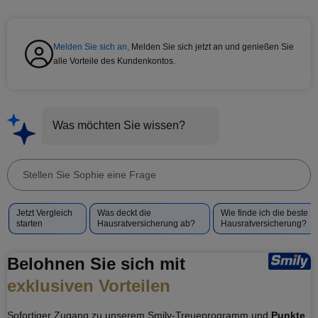
Melden Sie sich an,
Melden Sie sich jetzt an und genießen Sie
alle Vorteile des Kundenkontos.
Was möchten Sie wissen?
Stellen
Sie
Vorgeschlagene
Jetzt Vergleich
Was deckt die
Wie finde ich die beste
Sophie
Fragen
starten
Hausratversicherung ab?
Hausratversicherung?
eine
für
Frage
Sophie
Belohnen Sie sich mit
exklusiven Vorteilen
Sofortiger Zugang zu unserem Smily-Treueprogramm und
Punkte