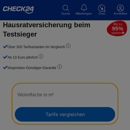
Suche
Mitteilungen
Chat
Anmelden
Hausrat­versicherung beim
Bis zu
95%
Testsieger
sparen
Über 300 Tarifvarianten im Vergleich
Ab 10 Euro jährlich
Nirgendwo-Günstiger-Garantie
Wohnfläche in m²
Tarife vergleichen