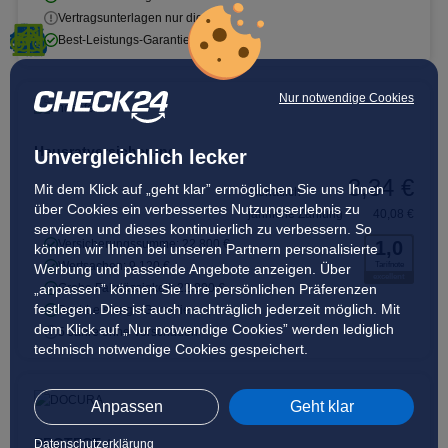
Vertragsunterlagen nur digital
Best-Leistungs-Garantie
Nur notwendige Cookies
Hausratversicherung
Unvergleichlich lecker
3,34 €
Mit dem Klick auf „geht klar” ermöglichen Sie uns Ihnen
monatlich
über Cookies ein verbessertes Nutzungserlebnis zu
jährliche Zahlung
40,08 €
servieren und dieses kontinuierlich zu verbessern. So
Versicherungssumme: 22.800 €
1,0
können wir Ihnen bei unseren Partnern personalisierte
Wertsachen: 9.120 €
Tarifnote
Werbung und passende Angebote anzeigen. Über
excellent
„anpassen” können Sie Ihre persönlichen Präferenzen
Grobe Fahrlässigkeit: 22.800 €
festlegen. Dies ist auch nachträglich jederzeit möglich. Mit
Best-Leistungs-Garantie
dem Klick auf „Nur notwendige Cookies” werden lediglich
5 Jahre ohne Vorschaden
technisch notwendige Cookies gespeichert.
Anpassen
Geht klar
PROTECT +
Datenschutzerklärung