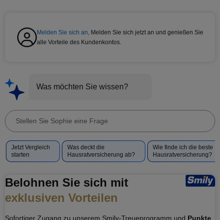
Melden Sie sich an,
Melden Sie sich jetzt an und genießen Sie
alle Vorteile des Kundenkontos.
Was möchten Sie wissen?
Stellen
Sie
Vorgeschlagene
Jetzt Vergleich
Was deckt die
Wie finde ich die beste
Sophie
Fragen
starten
Hausratversicherung ab?
Hausratversicherung?
eine
für
Frage
Sophie
Belohnen Sie sich mit
exklusiven Vorteilen
Sofortiger Zugang zu unserem Smily-Treueprogramm und
Punkte