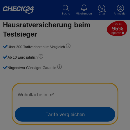
Suche
Mitteilungen
Chat
Anmelden
Hausrat­versicherung beim
Bis zu
95%
Testsieger
sparen
Über 300 Tarifvarianten im Vergleich
Ab 10 Euro jährlich
Nirgendwo-Günstiger-Garantie
Wohnfläche in m²
Tarife vergleichen