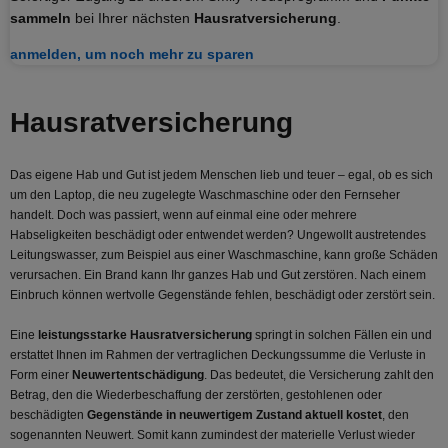
sammeln
bei Ihrer nächsten
Hausratversicherung
.
anmelden, um noch mehr zu sparen
Hausrat­versicherung
Das eigene Hab und Gut ist jedem Menschen lieb und teuer – egal, ob es sich
um den Laptop, die neu zugelegte Waschmaschine oder den Fernseher
handelt. Doch was passiert, wenn auf einmal eine oder mehrere
Habseligkeiten beschädigt oder entwendet werden? Ungewollt austretendes
Leitungswasser, zum Beispiel aus einer Waschmaschine, kann große Schäden
verursachen. Ein Brand kann Ihr ganzes Hab und Gut zerstören. Nach einem
Einbruch können wertvolle Gegenstände fehlen, beschädigt oder zerstört sein.
Eine
leistungsstarke Hausratversicherung
springt in solchen Fällen ein und
erstattet Ihnen im Rahmen der vertraglichen Deckungssumme die Verluste in
Form einer
Neuwertentschädigung
. Das bedeutet, die Versicherung zahlt den
Betrag, den die Wiederbeschaffung der zerstörten, gestohlenen oder
beschädigten
Gegenstände in neuwertigem Zustand aktuell kostet
, den
sogenannten Neuwert. Somit kann zumindest der materielle Verlust wieder