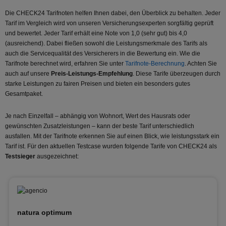
Die CHECK24 Tarifnoten helfen Ihnen dabei, den Überblick zu behalten. Jeder
Tarif im Vergleich wird von unseren Versicherungsexperten sorgfältig geprüft
und bewertet. Jeder Tarif erhält eine Note von 1,0 (sehr gut) bis 4,0
(ausreichend). Dabei fließen sowohl die Leistungsmerkmale des Tarifs als
auch die Servicequalität des Versicherers in die Bewertung ein. Wie die
Tarifnote berechnet wird, erfahren Sie unter
Tarifnote-Berechnung
. Achten Sie
auch auf unsere
Preis-Leistungs-Empfehlung
. Diese Tarife überzeugen durch
starke Leistungen zu fairen Preisen und bieten ein besonders gutes
Gesamtpaket.
Je nach Einzelfall – abhängig von Wohnort, Wert des Hausrats oder
gewünschten Zusatzleistungen – kann der beste Tarif unterschiedlich
ausfallen. Mit der Tarifnote erkennen Sie auf einen Blick, wie leistungsstark ein
Tarif ist. Für den aktuellen Testcase wurden folgende Tarife von CHECK24 als
Testsieger
ausgezeichnet:
natura optimum