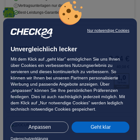
Vertragsunterlagen nur digital
Best-Leistungs-Garantie
Nur notwendige Cookies
Hausratversicherung
Unvergleichlich lecker
3,34 €
Mit dem Klick auf „geht klar” ermöglichen Sie uns Ihnen
monatlich
über Cookies ein verbessertes Nutzungserlebnis zu
jährliche Zahlung
40,08 €
servieren und dieses kontinuierlich zu verbessern. So
Versicherungssumme: 22.800 €
1,0
können wir Ihnen bei unseren Partnern personalisierte
Wertsachen: 9.120 €
Tarifnote
Werbung und passende Angebote anzeigen. Über
excellent
„anpassen” können Sie Ihre persönlichen Präferenzen
Grobe Fahrlässigkeit: 22.800 €
festlegen. Dies ist auch nachträglich jederzeit möglich. Mit
Best-Leistungs-Garantie
dem Klick auf „Nur notwendige Cookies” werden lediglich
5 Jahre ohne Vorschaden
technisch notwendige Cookies gespeichert.
Anpassen
Geht klar
PROTECT +
Datenschutzerklärung