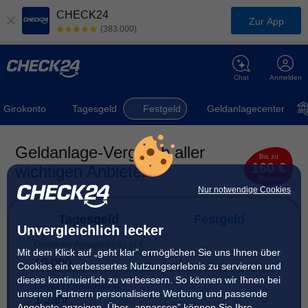
CHECK24
Zur App
(383.000)
Chat
Anmelden
Girokonto
Tagesgeld
Festgeld
Geldanlagecenter
Geldanlage-Vergleich aller
Bis zu
160 €
wichtigen Anbieter
Bonus
Nur notwendige Cookies
Tagesgeld
Festgeld
Unvergleichlich lecker
Geplanter Anlagebetrag in €
Mit dem Klick auf „geht klar” ermöglichen Sie uns Ihnen über
Cookies ein verbessertes Nutzungserlebnis zu servieren und
dieses kontinuierlich zu verbessern. So können wir Ihnen bei
Geplante Anlagedauer
unseren Partnern personalisierte Werbung und passende
1 Jahr
Angebote anzeigen. Über „anpassen” können Sie Ihre