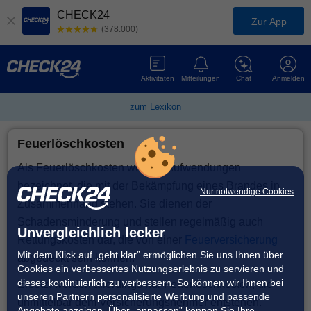
CHECK24
Zur App
(378.000)
Aktivitäten
Mitteilungen
Chat
Anmelden
zum Lexikon
Feuerlöschkosten
Als Feuerlöschkosten werden Aufwendungen
bezeichnet, die mit der Bekämpfung eines Brandes in
Nur notwendige Cookies
Zusammenhang stehen. Sie dienen der
Schadensminderung und stellen regelmäßig auch
Unvergleichlich lecker
Rettungskosten dar, die von einer
Feuerversicherung
Mit dem Klick auf „geht klar” ermöglichen Sie uns Ihnen über
abgedeckt sein können.
Cookies ein verbessertes Nutzungserlebnis zu servieren und
dieses kontinuierlich zu verbessern. So können wir Ihnen bei
Ersetzt werden allerdings nur Feuerlöschkosten, die
unseren Partnern personalisierte Werbung und passende
unmittelbar dem Versicherungsnehmer entstehen.
Angebote anzeigen. Über „anpassen” können Sie Ihre