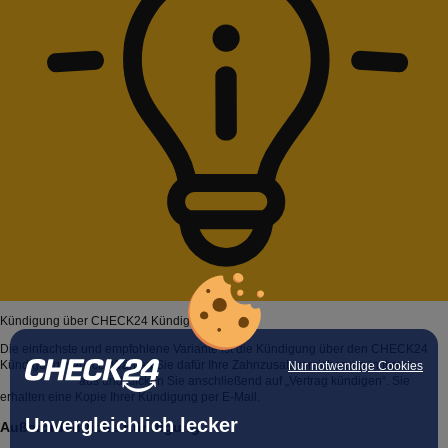
Kündigung über CHECK24 Kündigungsservice
Die einfachste und empfohlene Variante ist die Kündigung über den CHECK24
Kündigungsservice. Wählen Sie dafür Ihre Zahnzusatzversicherung in Ihrem
Nur notwendige Cookies
Kundenkonto
aus und klicken Sie anschließend auf „Vertrag kündigen“. Sie
erhalten eine Kopie Ihrer Kündigung per E-Mail.
Unvergleichlich lecker
Außerordentliche Kündigung