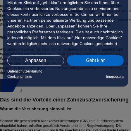
Mit dem Klick auf „geht klar” ermöglichen Sie uns Ihnen über
In bestimmten Fällen haben Sie ein Sonderkündigungsrecht und können Ihre
Cookies ein verbessertes Nutzungserlebnis zu servieren und
Zahnzusatzversicherung außerordentlich kündigen. Dies gilt beispielsweise, wenn
dieses kontinuierlich zu verbessern. So können wir Ihnen bei
Ihre Versicherung die
Beiträge außerplanmäßig erhöht oder Leistungen
unseren Partnern personalisierte Werbung und passende
reduziert.
Nachdem Sie die Mitteilung über die Erhöhung erhalten haben, müssen
Sie innerhalb von vier Wochen den Vertrag außerordentlich kündigen.
Angebote anzeigen. Über „anpassen” können Sie Ihre
persönlichen Präferenzen festlegen. Dies ist auch nachträglich
Widerruf
jederzeit möglich. Mit dem Klick auf „Nur notwendige Cookies”
werden lediglich technisch notwendige Cookies gespeichert.
Alle abgeschlossenen Verträge können kostenlos innerhalb der
gesetzlichen
Widerrufsfrist von 14 Tagen
nach Erhalt der Police widerrufen werden. Der
Widerruf Ihrer Zahnzusatzversicherung kann bequem über das Kundenkonto
Anpassen
Geht klar
erfolgen oder per E-Mail an
zahn@check24.de
. Um Ihren Widerruf so schnell wie
möglich zu bearbeiten, geben Sie bitte Ihre Antragsnummer/Angebotsnummer in
Datenschutzerklärung
der Betreffzeile an.
Cookierichtlinie
Impressum
2.
Das sind die Vorteile einer Zahnzusatzversicherung
Warum die Versicherung sinnvoll ist
Seitdem die gesetzlichen Krankenversicherungen (GKV) ein Zuschusssystem
eingeführt haben, erhalten gesetzlich Versicherte eine Regelversorgung.
Die
Krankenkassen bezahlen nur noch die zweckmäßigste und günstigste Lösung.