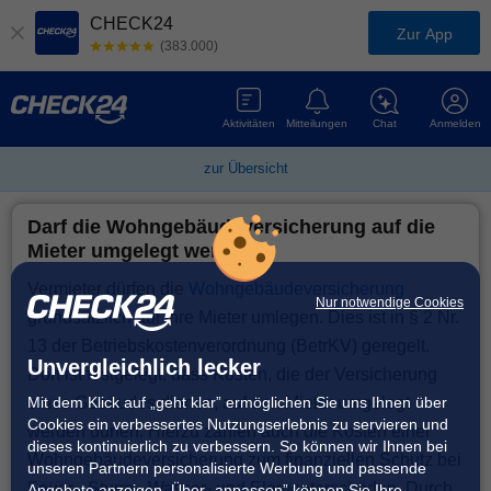
CHECK24
Zur App
(383.000)
Aktivitäten
Mitteilungen
Chat
Anmelden
zur Übersicht
Darf die Wohngebäudeversicherung auf die
Mieter umgelegt werden?
Vermieter dürfen die
Wohngebäudeversicherung
Nur notwendige Cookies
grundsätzlich auf ihre Mieter umlegen. Dies ist in § 2 Nr.
13 der Betriebskostenverordnung (BetrKV) geregelt.
Unvergleichlich lecker
Dort ist festgelegt, dass Kosten, die der Versicherung
Mit dem Klick auf „geht klar” ermöglichen Sie uns Ihnen über
eines Gebäudes dienen, auf den Mieter umgelegt
Cookies ein verbessertes Nutzungserlebnis zu servieren und
werden dürfen. Hierzu zählen auch die Kosten einer
dieses kontinuierlich zu verbessern. So können wir Ihnen bei
Wohngebäudeversicherung zum finanziellen Schutz bei
unseren Partnern personalisierte Werbung und passende
Feuer-, Sturm-, Wasser- und Elementarschäden. Durch
Angebote anzeigen. Über „anpassen” können Sie Ihre