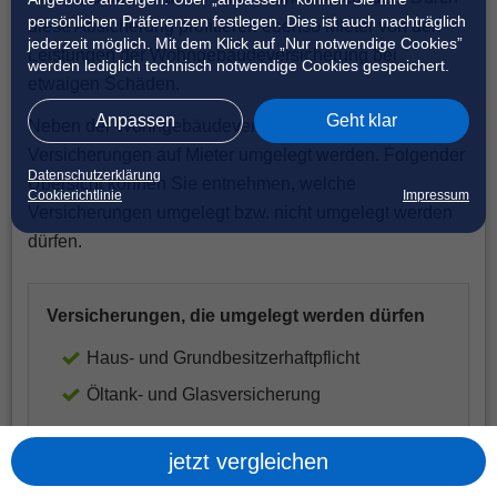
persönlichen Präferenzen festlegen. Dies ist auch nachträglich
diese Absicherung profitieren ebenso Mieter von den
jederzeit möglich. Mit dem Klick auf „Nur notwendige Cookies”
Leistungen der Wohngebäudeversicherung bei
werden lediglich technisch notwendige Cookies gespeichert.
etwaigen Schäden.
Anpassen
Geht klar
Neben der Wohngebäudeversicherung können weitere
Versicherungen auf Mieter umgelegt werden. Folgender
Datenschutzerklärung
Übersicht können Sie entnehmen, welche
Cookierichtlinie
Impressum
Versicherungen umgelegt bzw. nicht umgelegt werden
dürfen.
Versicherungen, die umgelegt werden dürfen
Haus- und Grundbesitzerhaftpflicht
Öltank- und Glasversicherung
jetzt vergleichen