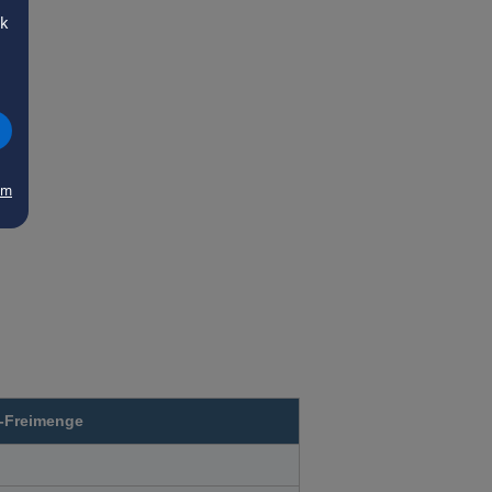
ck
um
-Freimenge