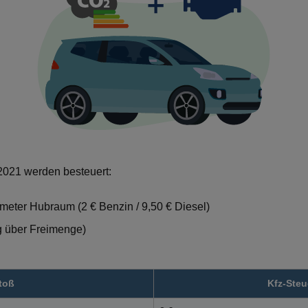
2021 werden besteuert:
eter Hubraum (2 € Benzin / 9,50 € Diesel)
/g über Freimenge)
toß
Kfz-Steu