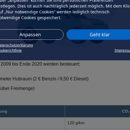
ber „anpassen” können Sie Ihre persönlichen Präferenzen
estlegen. Dies ist auch nachträglich jederzeit möglich. Mit dem Kli
uf „Nur notwendige Cookies” werden lediglich technisch
otwendige Cookies gespeichert.
Anpassen
Geht klar
atenschutzerklärung
okierichtlinie
Impress
i 2009 bis Ende 2020 werden besteuert:
eter Hubraum (2 € Benzin / 9,50 € Diesel)
g über Freimenge)
sung
CO₂
120 g/km