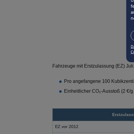
Ü
f
a
n
D
Co
Fahrzeuge mit Erstzulassung (EZ) Jul
Pro angefangene 100 Kubikzentim
Einheitlicher CO₂-Ausstoß (2 €/
Erstzulas
EZ vor 2012