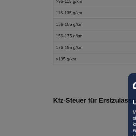
>95-115 g/km
116-135 g/km
136-155 g/km
156-175 g/km
176-195 g/km
>195 g/km
Kfz-Steuer für Erstzulassu
U
M
e
k
P