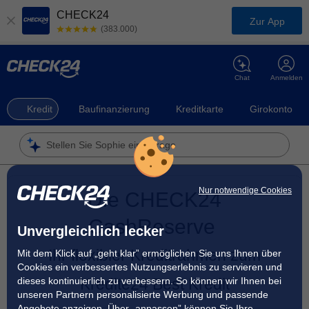
CHECK24
Zur App
(383.000)
Chat
Anmelden
Kredit
Baufinanzierung
Kreditkarte
Girokonto
Stellen Sie Sophie eine Frage
Nur notwendige Cookies
Die CHECK24
CashReserve
Unvergleichlich lecker
Ihr flexibler Kreditrahmen zum
Mit dem Klick auf „geht klar” ermöglichen Sie uns Ihnen über
Cookies ein verbessertes Nutzungserlebnis zu servieren und
dieses kontinuierlich zu verbessern. So können wir Ihnen bei
Kredite24 Best Kredit
unseren Partnern personalisierte Werbung und passende
Angebote anzeigen. Über „anpassen” können Sie Ihre