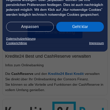
persönlichen Präferenzen festlegen. Dies ist auch nachträglich
jederzeit möglich. Mit dem Klick auf „Nur notwendige Cookies”
Sie haben bereits eine CashReserve?
werden lediglich technisch notwendige Cookies gespeichert.
Anpassen
Geht klar
zum Online-Banking
Datenschutzerklärung
Cookierichtlinie
Impressum
Kredite24 Best und CashReserve verwalten
Infos zum Onlinebanking
Die
CashReserve
und den
Kredite24 Best Kredit
verwalten
Sie direkt über Ihr Onlinebanking der Consors Finanz.
Sie können so alle Vorteile und Funktionen der CashReserve in
vollem Umfang genießen.