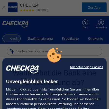
CHECK24
Zur App
(383.000)
Chat
Anmelden
Kredit
Baufinanzierung
Kreditkarte
Girokonto
Stellen Sie Sophie eine Frage
Nur notwendige Cookies
Wann lehnt die Bank eine
Umschuldung ab?
Unvergleichlich lecker
Mit dem Klick auf „geht klar” ermöglichen Sie uns Ihnen über
Eine Bank lehnt eine Umschuldung meist ab, wenn ihr das
Cookies ein verbessertes Nutzungserlebnis zu servieren und
Ausfallrisiko zu hoch
erscheint. Eine solche Ablehnung kann
dieses kontinuierlich zu verbessern. So können wir Ihnen bei
unseren Partnern personalisierte Werbung und passende
für Verbraucher überraschend kommen, insbesondere dann,
Angebote anzeigen. Über „anpassen” können Sie Ihre