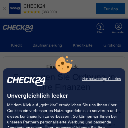
CHECK24
Zur App
(383.000)
Chat
Anmelden
Kredit
Baufinanzierung
Kreditkarte
Girokonto
Finanzcheck:
So bringen Sie Ordnung in
Nur notwendige Cookies
Ihre Finanzen
Unvergleichlich lecker
Mit dem Klick auf „geht klar” ermöglichen Sie uns Ihnen über
Cookies ein verbessertes Nutzungserlebnis zu servieren und
Ein Finanzcheck bringt Ihnen einen frischen Überblick über Ihre
dieses kontinuierlich zu verbessern. So können wir Ihnen bei
Finanzen. Mit der Zeit verändern sich Einnahmen und
unseren Partnern personalisierte Werbung und passende
Ausgaben. Strom und Autoversicherung sind vielleicht teurer
Angebote anzeigen. Über „anpassen” können Sie Ihre