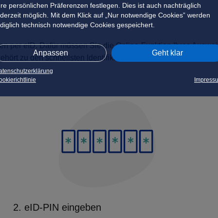
hre persönlichen Präferenzen festlegen. Dies ist auch nachträglich
ederzeit möglich. Mit dem Klick auf „Nur notwendige Cookies” werden
ediglich technisch notwendige Cookies gespeichert.
hren per eID. Dafür müssen Sie die Online-Funktion Ihres Auswei
Anpassen
Geht klar
ört zu den schnellsten Identifikations-Verfahren. Die Refere
atenschutzerklärung
okierichtlinie
Impress
2. eID-PIN eingeben