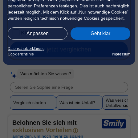
mich
persönlichen Präferenzen festlegen. Dies ist auch nachträglich
jederzeit möglich. Mit dem Klick auf „Nur notwendige Cookies”
Partner/in
werden lediglich technisch notwendige Cookies gespeichert.
Kind/er
Anpassen
Geht klar
jetzt vergleichen
Datenschutzerklärung
Cookierichtlinie
Impressum
Was möchten Sie wissen?
Was versichert e
Vergleich starten
Was ist ein Unfall?
Unfallversicher
Belohnen Sie sich mit
exklusiven Vorteilen
anmelden, um noch mehr zu sparen