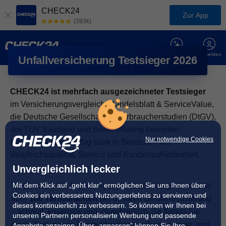
CHECK24
Zur App
(383k)
Chat
Anmelden
Unfallversicherung Testsieger 2026
CHECK24 ist mehrfach ausgezeichneter Testsieger
im Versicherungsvergleich. Handelsblatt & ServiceValue,
die Deutsche Gesellschaft für Verbraucherstudien (DtGV),
der TÜV Saarland und ServiceRating bewerten
Nur notwendige Cookies
CHECK24 regelmäßig stark in Bereichen wie
Vergleichsqualität, Service und Kundenzufriedenheit.
Unvergleichlich lecker
Mit dem Klick auf „geht klar” ermöglichen Sie uns Ihnen über
Vergleichen Sie beim ausgezeichneten Vergleichsportal
Cookies ein verbessertes Nutzungserlebnis zu servieren und
über
100 Tarifvarianten
der privaten Unfallversicherung
dieses kontinuierlich zu verbessern. So können wir Ihnen bei
– schnell, kostenlos und unverbindlich. So finden Sie
unseren Partnern personalisierte Werbung und passende
einen Tarif, der zu Ihrem Absicherungsbedarf passt, und
Angebote anzeigen. Über „anpassen” können Sie Ihre