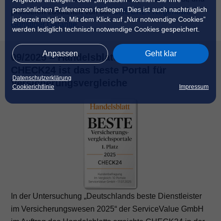
persönlichen Präferenzen festlegen. Dies ist auch nachträglich
profitieren zusätzlich von der
CHECK24 Nirgendwo
jederzeit möglich. Mit dem Klick auf „Nur notwendige Cookies”
Günstiger Garantie
.
werden lediglich technisch notwendige Cookies gespeichert.
Anpassen
Geht klar
09/2025 – Handelsblatt & ServiceValue:
CHECK24 ist das beste Portal für
Datenschutzerklärung
Versicherungsvergleiche
Cookierichtlinie
Impressum
In der Untersuchung „Deutschlands beste Dienstleister
im Versicherungswesen 2025“ der ServiceValue GmbH