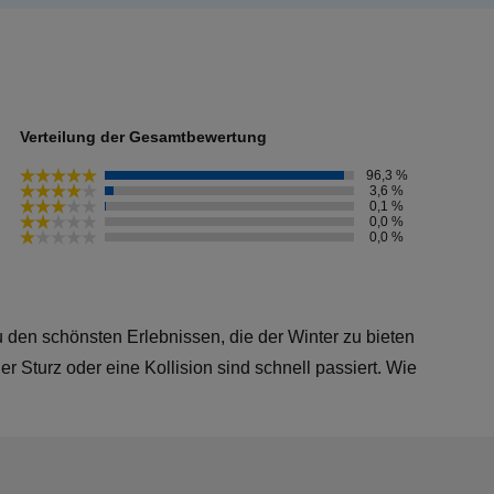
Verteilung der Gesamtbewertung
96,3
%
3,6
%
0,1
%
0,0
%
0,0
%
 den schönsten Erlebnissen, die der Winter zu bieten
r Sturz oder eine Kollision sind schnell passiert. Wie