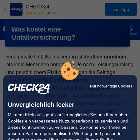
CHECK24
Zur App
(383k)
Was kostet eine
Chat
Anmelden
Unfallversicherung?
Eine private Unfallversicherung ist
deutlich günstiger
,
als viele Menschen annehmen. Je nach Leistungsumfang
und persönlichem Risikoprofil liegen die Beiträge
zwischen
3 und 50 Euro pro Monat
.
Nur notwendige Cookies
Welchen Beitrag Sie konkret zahlen, hängt von
verschiedenen Faktoren ab – darunter Ihr
Beruf
, die
gewünschte
Versicherungssumme
, die
Progression
Unvergleichlich lecker
und optionale
Zusatzleistungen
. Auf dieser Seite
Mit dem Klick auf „geht klar” ermöglichen Sie uns Ihnen über
erfahren Sie, welche Faktoren den Preis bestimmen und
Cookies ein verbessertes Nutzungserlebnis zu servieren und
wie Sie beim Abschluss sparen können.
dieses kontinuierlich zu verbessern. So können wir Ihnen bei
unseren Partnern personalisierte Werbung und passende
Angebote anzeigen. Über „anpassen” können Sie Ihre