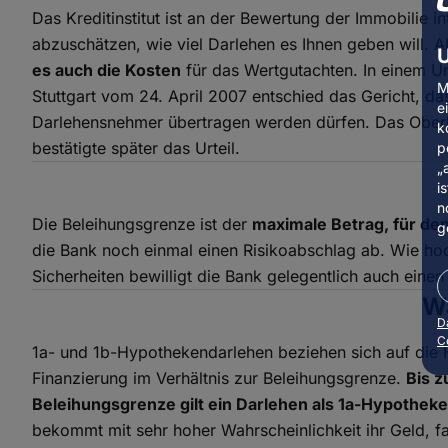
Das Kreditinstitut ist an der Bewertung der Immobilie in
abzuschätzen, wie viel Darlehen es Ihnen geben will. A
U
es auch die Kosten
für das Wertgutachten. In einem Ur
M
Stuttgart vom 24. April 2007 entschied das Gericht, da
e
Darlehensnehmer übertragen werden dürfen. Das Oberla
k
bestätigte später das Urteil.
p
„
i
n
Die Beleihungsgrenze ist der
maximale Betrag, für den
g
die Bank noch einmal einen Risikoabschlag ab. Wie ho
Sicherheiten bewilligt die Bank gelegentlich auch einen
Wa
D
C
1a- und 1b-Hypothekendarlehen beziehen sich auf die 
Finanzierung im Verhältnis zur Beleihungsgrenze.
Bis z
Beleihungsgrenze gilt ein Darlehen als 1a-Hypothek
bekommt mit sehr hoher Wahrscheinlichkeit ihr Geld, fal