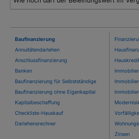
Wie hoch darf der Beleihungswert im Verg
Baufinanzierung
Finanzier
Annuitätendarlehen
Hausfinan
Anschlussfinanzierung
Hauskredi
Banken
Immobilie
Baufinanzierung für Selbstständige
Immobilie
Baufinanzierung ohne Eigenkapital
Immobilie
Kapitalbeschaffung
Modernisi
Checkliste-Hauskauf
Vorfälligk
Darlehensrechner
Wohnungsk
Zinsen