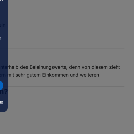
n
t unterhalb des Beleihungswerts, denn von diesem zieht
hmern mit sehr gutem Einkommen und weiteren
en?
um