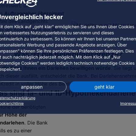
teressiert, um
ls
Auftraggeber übernimmt
nvergleichlich lecker
teil des Landgerichts
it dem Klick auf „geht klar” ermöglichen Sie uns Ihnen über Cookies
ss die Kosten nicht auf den
in verbessertes Nutzungserlebnis zu servieren und dieses
ndesgericht Stuttgart
ontinuierlich zu verbessern. So können wir Ihnen bei unseren Partner
ersonalisierte Werbung und passende Angebote anzeigen. Über
anpassen” können Sie Ihre persönlichen Präferenzen festlegen. Dies
Was ist die Beleihungsgrenze?
st auch nachträglich jederzeit möglich. Mit dem Klick auf „Nur
otwendige Cookies” werden lediglich technisch notwendige Cookies
 die Bank Ihnen ein Darlehen bewilligen würde
. Sie lieg
espeichert.
ch dieser ausfällt, entscheidet die Bank. Bei Darlehensne
 Kredit in voller Höhe des Beleihungswerts.
anpassen
geht klar
s sind 1a- und 1b-Hypothekendarleh
atenschutzerklärung
ookierichtlinie
Impress
Höhe der benötigten
ur Höhe der
endarlehen
. Die Bank
ls es zu einer