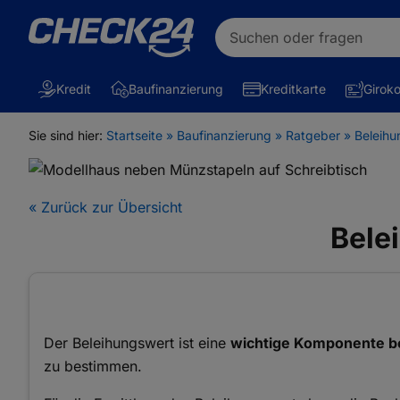
Suchen oder fragen
Kredit
Baufinanzierung
Kreditkarte
Girok
Sie sind hier:
Startseite
»
Baufinanzierung
»
Ratgeber
»
Beleihu
« Zurück zur Übersicht
Bele
Der Beleihungswert ist eine
wichtige Komponente be
zu bestimmen.