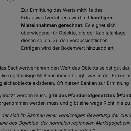
Zur Ermittlung des Werts mithilfe des
Ertragswertverfahrens wird mit
künftigen
Mieteinnahmen gerechnet
. Es eignet sich
überwiegend für Objekte, die der Kapitalanlage
dienen sollen. Zu den voraussichtlichen
Erträgen wird der Bodenwert hinzuaddiert.
t das Sachwertverfahren den Wert des Objekts selbst gut dar
ilie regelmäßige Mieteinnahmen bringt, was in der Praxis 
gleichsobjekte existieren. Oft nutzen Banken zur Ermittlun
 genutzt werden muss.
§ 16 des Pfandbriefgesetztes (Pfan
vorgenommen werden muss und gibt eine wage Richtlinie z
 der sich im Rahmen einer vorsichtigen Bewertung der zukün
kmale des Objektes, der normalen regionalen Marktgegebenh
dürfen dabei nicht berücksichtigt werden.“