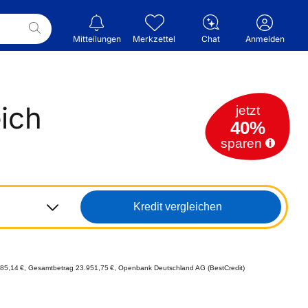
Mitteilungen
Merkzettel
Chat
Anmelden
eich
jetzt
40%
sparen
Kredit vergleichen
je 285,14 €, Gesamtbetrag 23.951,75 €, Openbank Deutschland AG (BestCredit)