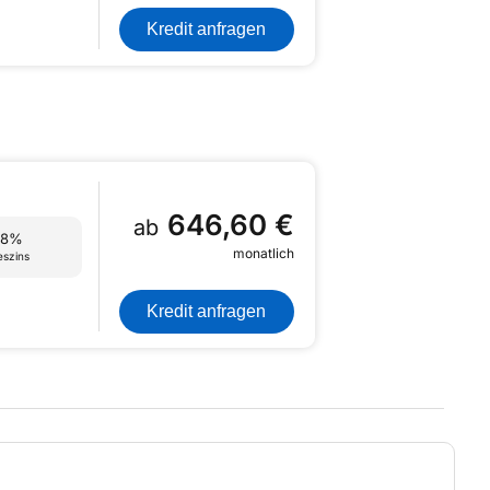
Kredit anfragen
646,60 €
ab
68%
monatlich
eszins
Kredit anfragen