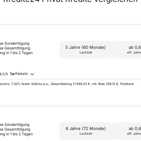
se Sondertilgung
5 Jahre (60 Monate)
ab 0,
se Gesamttilgung
ng in 1 bis 2 Tagen
Laufzeit
eff. Jahr
Tarifdetails
4,5/5
zins, 7,30% fester Sollzins p.a., Gesamtbetrag 17.949,03 €, mtl. Rate 299,15 €, Postbank
se Sondertilgung
6 Jahre (72 Monate)
ab 0,
se Gesamttilgung
ng in 1 bis 2 Tagen
Laufzeit
eff. Jahr