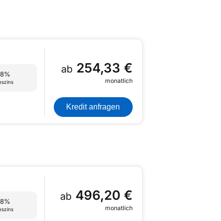
254,33 €
ab
68%
monatlich
eszins
Kredit anfragen
496,20 €
ab
68%
monatlich
eszins