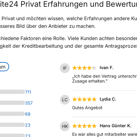
ite24 Privat Erfahrungen und Bewert
te24 Privat und möchten wissen, welche Erfahrungen andere 
esseres Bild über den Anbieter zu machen.
hiedene Faktoren eine Rolle. Viele Kunden achten besonders
gkeit der Kreditbearbeitung und der gesamte Antragsprozess
aum
Ivan F.
IF
„Ich habe den Vertrag unterschr
Zusage erhalten.”
711
Lydia C.
LC
357
Gutes Angebot
68
23
Hans Günter K.
HK
Es war alles gut mitarbeiter ware
23