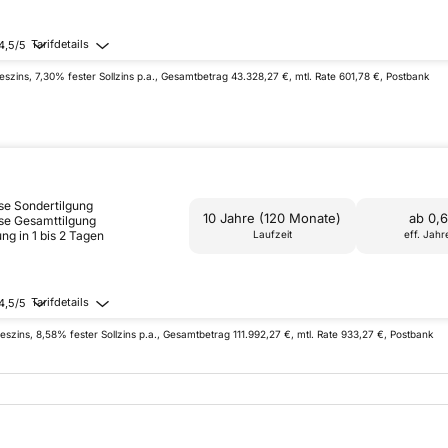
Tarifdetails
4,5/5
zins, 7,30% fester Sollzins p.a., Gesamtbetrag 43.328,27 €, mtl. Rate 601,78 €, Postbank
se Sondertilgung
10 Jahre (120 Monate)
ab 0,
se Gesamttilgung
ng in 1 bis 2 Tagen
Laufzeit
eff. Jahr
Tarifdetails
4,5/5
zins, 8,58% fester Sollzins p.a., Gesamtbetrag 111.992,27 €, mtl. Rate 933,27 €, Postbank