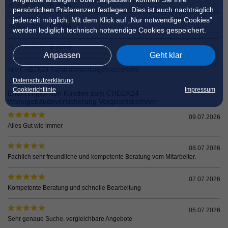
0 (0%)
persönlichen Präferenzen festlegen. Dies ist auch nachträglich
jederzeit möglich. Mit dem Klick auf „Nur notwendige Cookies”
0 (0%)
werden lediglich technisch notwendige Cookies gespeichert.
0 (0%)
Anpassen
Geht klar
Alle CHECK24 Kundenbewertungen bei eKomi
Datenschutzerklärung
Cookierichtlinie
Impressum
Erfahrungen von Kunden zum CHECK24
Wohngebäudeversicherung Vergleichsrechner
09.07.2026
Alles Gut wie immer
08.07.2026
Fachlich sehr freundliche und kompetente Beratung vom Mitarbeiter.
07.07.2026
Kompetente Beratung und schnelle Bearbeitung
05.07.2026
Sehr genaue Suche, vergleichbare Angebote