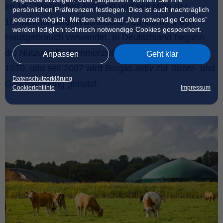
im 18. Jahrhundert entdeckt und seit Mitte des
persönlichen Präferenzen festlegen. Dies ist auch nachträglich
jederzeit möglich. Mit dem Klick auf „Nur notwendige Cookies”
19. Jahrhunderts in asiatischen Ländern für den
werden lediglich technisch notwendige Cookies gespeichert.
Hausgebrauch verwendet. In Deutschland begann
die Nutzung für kommerzielle Energiegewinnung ab
Anpassen
Geht klar
1970, und seit 2007 wird Biogas aktiv zur Strom- und
Datenschutzerklärung
Gasgewinnung genutzt.
Cookierichtlinie
Impressum