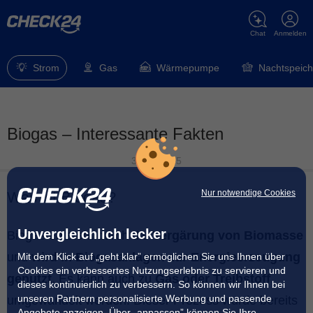
Chat
Anmelden
Strom
Gas
Wärmepumpe
Nachtspeich
Biogas – Interessante Fakten
30.06.2025
Nur notwendige Cookies
Was ist Biogas?
Unvergleichlich lecker
Biogas entsteht durch die
Vergärung von Biomasse
und
wird in Biogasanlagen zur Energieerzeugung
Mit dem Klick auf „geht klar” ermöglichen Sie uns Ihnen über
Cookies ein verbessertes Nutzungserlebnis zu servieren und
genutzt
. Es kann auch zu
Gas oder Treibstoff
dieses kontinuierlich zu verbessern. So können wir Ihnen bei
unseren Partnern personalisierte Werbung und passende
umgewandelt werden. Dieser Prozess wurde bereits
Angebote anzeigen. Über „anpassen” können Sie Ihre