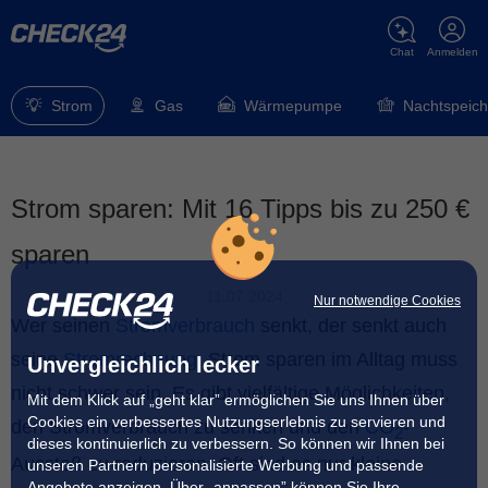
Chat
Anmelden
Strom
Gas
Wärmepumpe
Nachtspeich
Strom sparen: Mit 16 Tipps bis zu 250 €
sparen
11.07.2024
Nur notwendige Cookies
Wer seinen
Stromverbrauch
senkt, der senkt auch
seine
Stromrechnung
. Strom sparen im Alltag muss
Unvergleichlich lecker
nicht schwer sein. Es gibt vielfältige Möglichkeiten,
Mit dem Klick auf „geht klar” ermöglichen Sie uns Ihnen über
Cookies ein verbessertes Nutzungserlebnis zu servieren und
den Stromverbrauch zu senken und den
CO
-
2
dieses kontinuierlich zu verbessern. So können wir Ihnen bei
Ausstoß zu reduzieren. Oft sind es nur kleine
unseren Partnern personalisierte Werbung und passende
Angebote anzeigen. Über „anpassen” können Sie Ihre