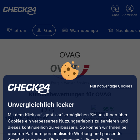
Chat
Anmelden
Strom
Gas
Wärmepumpe
Nachtspeich
OVAG
Nur notwendige Cookies
Kundenbewertungen für OVAG
Unvergleichlich lecker
95 %
4.7
/
5
Mit dem Klick auf „geht klar” ermöglichen Sie uns Ihnen über
180 Bewertungen
Weiterempfehlung
Cookies ein verbessertes Nutzungserlebnis zu servieren und
dieses kontinuierlich zu verbessern. So können wir Ihnen bei
unseren Partnern personalisierte Werbung und passende
95 % der Kunden
haben angegeben, dass sie ihren
Angebote anzeigen. Über „anpassen” können Sie Ihre