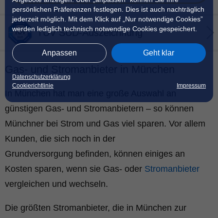
persönlichen Präferenzen festlegen. Dies ist auch nachträglich
jederzeit möglich. Mit dem Klick auf „Nur notwendige Cookies”
werden lediglich technisch notwendige Cookies gespeichert.
TÜV SÜD-Auszeichnung
Anpassen
Geht klar
Gas- und Stromanbieter in München
Datenschutzerklärung
Cookierichtlinie
Impressum
In München hat man eine große Auswahl an
günstigen Gas- und Stromanbietern – so können
Münchner bei Strom und Gas viel sparen. Vor allem
Kunden, die sich noch in der
Grundversorgung befinden, können einiges an
Kosten sparen, wenn sie Gas- oder
Stromanbieter
vergleichen und wechseln.
Die größten Stromanbieter, die in München zur