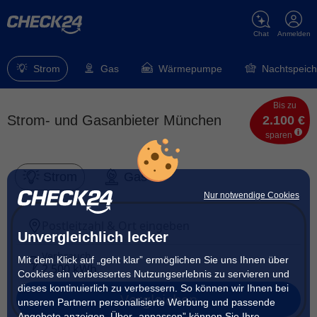
Chat
Anmelden
Strom
Gas
Wärmepumpe
Nachtspeich
Bis zu
Strom- und Gasanbieter München
2.100 €
sparen
Strom
Gas
Nur notwendige Cookies
Postleitzahl & Ort eingeben
Unvergleichlich lecker
Verbrauch
Mit dem Klick auf „geht klar” ermöglichen Sie uns Ihnen über
2.500 kWh
Cookies ein verbessertes Nutzungserlebnis zu servieren und
dieses kontinuierlich zu verbessern. So können wir Ihnen bei
Vergleichen
unseren Partnern personalisierte Werbung und passende
Angebote anzeigen. Über „anpassen” können Sie Ihre