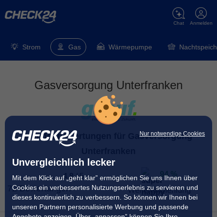
Chat
Anmelden
Strom
Gas
Wärmepumpe
Nachtspeich
Gasversorgung Unterfranken
Nur notwendige Cookies
Kundenbewertungen für Gasversorgung
Unterfranken
Unvergleichlich lecker
94 %
4.8
/
5
Mit dem Klick auf „geht klar” ermöglichen Sie uns Ihnen über
Cookies ein verbessertes Nutzungserlebnis zu servieren und
72 Bewertungen
Weiterempfehlung
dieses kontinuierlich zu verbessern. So können wir Ihnen bei
unseren Partnern personalisierte Werbung und passende
94 % der Kunden
haben angegeben, dass sie ihren
Angebote anzeigen. Über „anpassen” können Sie Ihre