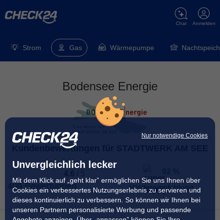
Chat
Anmelden
Strom
Gas
Wärmepumpe
Nachtspeich
Bodensee Energie
Nur notwendige Cookies
Kundenbewertungen für STADTWERK AM SEE
Unvergleichlich lecker
92 %
4.6
/
5
Mit dem Klick auf „geht klar” ermöglichen Sie uns Ihnen über
409 Bewertungen
Weiterempfehlung
Cookies ein verbessertes Nutzungserlebnis zu servieren und
dieses kontinuierlich zu verbessern. So können wir Ihnen bei
unseren Partnern personalisierte Werbung und passende
92 % der Kunden
haben angegeben, dass sie ihren
Angebote anzeigen. Über „anpassen” können Sie Ihre