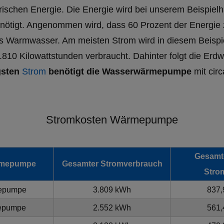
rischen Energie. Die Energie wird bei unserem Beispie
ötigt. Angenommen wird, dass 60 Prozent der Energie
as Warmwasser. Am meisten Strom wird in diesem Beispi
810 Kilowattstunden verbraucht. Dahinter folgt die Er
gsten
Strom
benötigt die Wasserwärmepumpe
mit cir
Stromkosten Wärmepumpe
Gesamte
rmepumpe
Gesamter Stromverbrauch
Stro
epumpe
3.809 kWh
837,
epumpe
2.552 kWh
561,