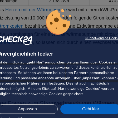
rmepumpe
2.138 kWh
470,
das
Heizen mit der Wärmepumpe
wird mit einem kWh-Pre
eizleistung von 10.000 kWh werden folgende Stromkosten
tromkosten
bezahlt werden, für eine Erdwärmepumpe et
 die Stromkosten für eine Wasserwärmepumpe mit circa 4
Nur notwendige Cooki
rifen
lohnt sich, so lassen sich durch einen Wechsel we
nvergleichlich lecker
it dem Klick auf „geht klar” ermöglichen Sie uns Ihnen über Cookies ei
erbessertes Nutzungserlebnis zu servieren und dieses kontinuierlich zu
t
Verbrauch
erbessern. So können wir Ihnen bei unseren Partnern personalisierte
ntarif
Zweitarif
erbung und passende Angebote anzeigen. Über „anpassen” können S
hre persönlichen Präferenzen festlegen. Dies ist auch nachträglich
ederzeit möglich. Mit dem Klick auf „Nur notwendige Cookies” werden
ediglich technisch notwendige Cookies gespeichert.
ige Fragen zum Stromverbrauch von Wärmep
Anpassen
Geht klar