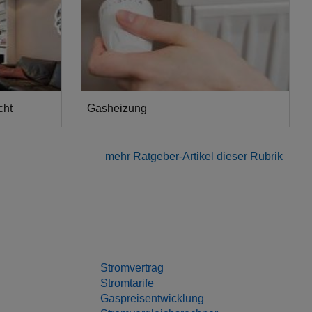
cht
Gasheizung
n gängigen
Die Gasheizung ist das meist genutzte
sich einen
Heizsystem in Deutschland, knapp die Hälfte
mehr Ratgeber-Artikel dieser Rubrik
ile und
aller deutschen Haushalte heizt mit Erdgas.
Stromvertrag
Stromtarife
Gaspreisentwicklung