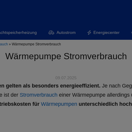
chtspeicherheizung
Autostrom
Energiecenter
rauch
»
Wärmepumpe Stromverbrauch
Wärmepumpe Stromverbrauch
09.07.2025
 gelten als besonders energieeffizient.
Je nach Gege
 ist der
Stromverbrauch
einer Wärmepumpe allerdings un
triebskosten für
Wärmepumpen
unterschiedlich hoch