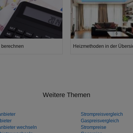
 berechnen
Heizmethoden in der Übersi
, wie Sie Ihre Heizkosten
Wichtige Informationen zu alle
echnen können. Wir zeigen
Heizmethoden. Verschaffen Sie 
hiedene Methoden und
Überblick über Vor- und Nachte
ispiele...
Kosten.
Weitere Themen
nbieter
Strompreisvergleich
ieter
Gaspreisvergleich
nbieter wechseln
Strompreise