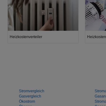
Heizkostenverteiler
Heizkosten
Wie genau ist ein Heizkostenverteiler?
Erfahren Sie
Erfahren Sie, wie Heizkostenverteiler
einfach ber
funktionieren und ob diese zuverlässige
Ihnen versc
Werte ermitteln.
praktische Be
Stromvergleich
Stroma
Gasvergleich
Gasanb
Ökostrom
Stroma