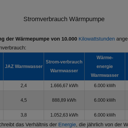
Stromverbrauch Wärmpumpe
ung der Wärmepumpe von 10.000
Kilowattstunden
angen
mverbrauch:
Wärme-
Strom-verbrauch
JAZ Warmwasser
energie
Warmwasser
Warmwasser
2,4
1.666,67 kWh
6.000 kWh
4,5
888,89 kWh
6.000 kWh
3,8
1.052,63 kWh
6.000 kWh
hreibt das Verhältnis der
Energie
, die jährlich von de