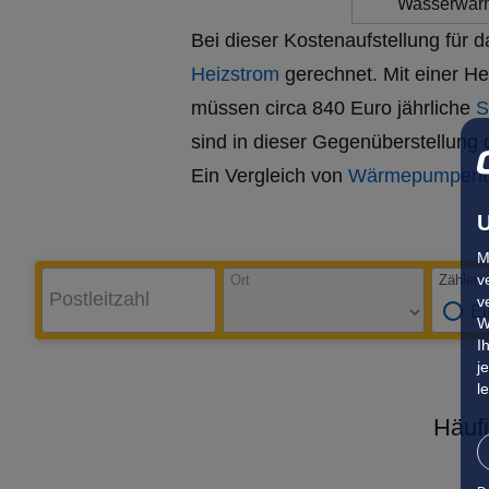
Wasserwä
Bei dieser Kostenaufstellung für 
Heizstrom
gerechnet. Mit einer H
müssen circa 840 Euro jährliche
S
sind in dieser Gegenüberstellung
Ein Vergleich von
Wärmepumpenta
U
M
v
Ort
Zählerar
Postleitzahl
v
Ei
W
I
j
l
Häuf