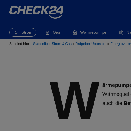
Strom
Gas
Wärmepumpe
Na
Sie sind hier:
Startseite
»
Strom & Gas
»
Ratgeber Übersicht
»
Energieverb
W
ärmepumpen
Wärmequelle
auch die
Be