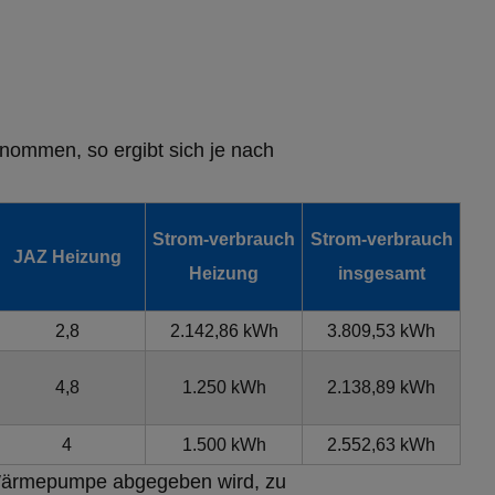
ommen, so ergibt sich je nach
Strom-verbrauch
Strom-verbrauch
JAZ Heizung
Heizung
insgesamt
2,8
2.142,86 kWh
3.809,53 kWh
4,8
1.250 kWh
2.138,89 kWh
4
1.500 kWh
2.552,63 kWh
r Wärmepumpe abgegeben wird, zu