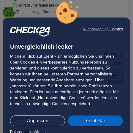
Vertragsunterlagen nur digital
Best-Leistungs-Garantie
Nur notwendige Cookies
Hausratversicherung
Unvergleichlich lecker
3,34 €
Mit dem Klick auf „geht klar” ermöglichen Sie uns Ihnen
monatlich
über Cookies ein verbessertes Nutzungserlebnis zu
jährliche Zahlung
40,08 €
servieren und dieses kontinuierlich zu verbessern. So
Versicherungssumme: 22.800 €
1,0
können wir Ihnen bei unseren Partnern personalisierte
Wertsachen: 9.120 €
Tarifnote
Werbung und passende Angebote anzeigen. Über
excellent
„anpassen” können Sie Ihre persönlichen Präferenzen
Grobe Fahrlässigkeit: 22.800 €
festlegen. Dies ist auch nachträglich jederzeit möglich. Mit
Best-Leistungs-Garantie
dem Klick auf „Nur notwendige Cookies” werden lediglich
5 Jahre ohne Vorschaden
technisch notwendige Cookies gespeichert.
Anpassen
Geht klar
PROTECT +
Datenschutzerklärung