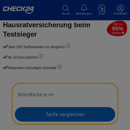
Suche
Mitteilungen
Chat
Anmelden
Hausrat­versicherung beim
Bis zu
95%
Testsieger
sparen
Über 300 Tarifvarianten im Vergleich
Ab 10 Euro jährlich
Nirgendwo-Günstiger-Garantie
Wohnfläche in m²
Tarife vergleichen