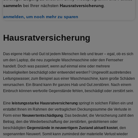
sammeln
bei Ihrer nächsten
Hausratversicherung
.
anmelden, um noch mehr zu sparen
Hausrat­versicherung
Das eigene Hab und Gut ist jedem Menschen lieb und teuer – egal, ob es sich
um den Laptop, die neu zugelegte Waschmaschine oder den Fernseher
handelt. Doch was passiert, wenn auf einmal eine oder mehrere
Habseligkeiten beschädigt oder entwendet werden? Ungewollt austretendes
Leitungswasser, zum Beispiel aus einer Waschmaschine, kann große Schäden
verursachen. Ein Brand kann Ihr ganzes Hab und Gut zerstören. Nach einem
Einbruch können wertvolle Gegenstände fehlen, beschädigt oder zerstört sein.
Eine
leistungsstarke Hausratversicherung
springt in solchen Fällen ein und
erstattet Ihnen im Rahmen der vertraglichen Deckungssumme die Verluste in
Form einer
Neuwertentschädigung
. Das bedeutet, die Versicherung zahlt den
Betrag, den die Wiederbeschaffung der zerstörten, gestohlenen oder
beschädigten
Gegenstände in neuwertigem Zustand aktuell kostet
, den
sogenannten Neuwert. Somit kann zumindest der materielle Verlust wieder