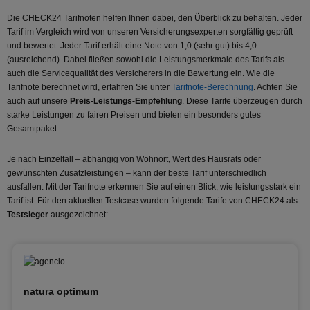
Die CHECK24 Tarifnoten helfen Ihnen dabei, den Überblick zu behalten. Jeder
Tarif im Vergleich wird von unseren Versicherungsexperten sorgfältig geprüft
und bewertet. Jeder Tarif erhält eine Note von 1,0 (sehr gut) bis 4,0
(ausreichend). Dabei fließen sowohl die Leistungsmerkmale des Tarifs als
auch die Servicequalität des Versicherers in die Bewertung ein. Wie die
Tarifnote berechnet wird, erfahren Sie unter
Tarifnote-Berechnung
. Achten Sie
auch auf unsere
Preis-Leistungs-Empfehlung
. Diese Tarife überzeugen durch
starke Leistungen zu fairen Preisen und bieten ein besonders gutes
Gesamtpaket.
Je nach Einzelfall – abhängig von Wohnort, Wert des Hausrats oder
gewünschten Zusatzleistungen – kann der beste Tarif unterschiedlich
ausfallen. Mit der Tarifnote erkennen Sie auf einen Blick, wie leistungsstark ein
Tarif ist. Für den aktuellen Testcase wurden folgende Tarife von CHECK24 als
Testsieger
ausgezeichnet:
natura optimum