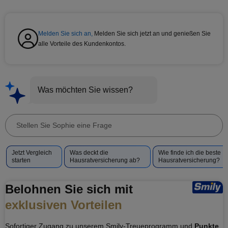
Melden Sie sich an,
Melden Sie sich jetzt an und genießen Sie
alle Vorteile des Kundenkontos.
Was möchten Sie wissen?
Stellen
Sie
Vorgeschlagene
Jetzt Vergleich
Was deckt die
Wie finde ich die beste
Sophie
Fragen
starten
Hausratversicherung ab?
Hausratversicherung?
eine
für
Frage
Sophie
Belohnen Sie sich mit
exklusiven Vorteilen
Sofortiger Zugang zu unserem Smily-Treueprogramm und
Punkte