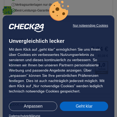
Vertragsunterlagen nur digital
Best-Leistungs-Garantie
Nur notwendige Cookies
Hausratversicherung
Unvergleichlich lecker
3,34 €
Mit dem Klick auf „geht klar” ermöglichen Sie uns Ihnen
monatlich
über Cookies ein verbessertes Nutzungserlebnis zu
jährliche Zahlung
40,08 €
servieren und dieses kontinuierlich zu verbessern. So
Versicherungssumme: 22.800 €
1,0
können wir Ihnen bei unseren Partnern personalisierte
Wertsachen: 9.120 €
Tarifnote
Werbung und passende Angebote anzeigen. Über
excellent
„anpassen” können Sie Ihre persönlichen Präferenzen
Grobe Fahrlässigkeit: 22.800 €
festlegen. Dies ist auch nachträglich jederzeit möglich. Mit
Best-Leistungs-Garantie
dem Klick auf „Nur notwendige Cookies” werden lediglich
5 Jahre ohne Vorschaden
technisch notwendige Cookies gespeichert.
Anpassen
Geht klar
PROTECT +
Datenschutzerklärung