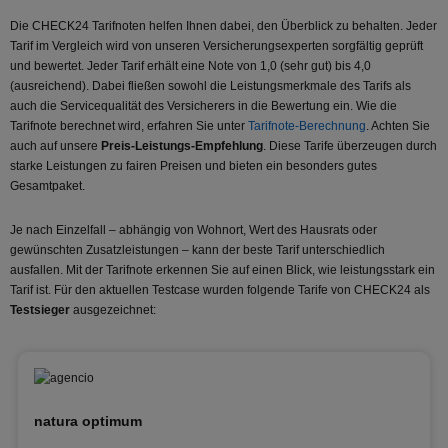
Die CHECK24 Tarifnoten helfen Ihnen dabei, den Überblick zu behalten. Jeder
Tarif im Vergleich wird von unseren Versicherungsexperten sorgfältig geprüft
und bewertet. Jeder Tarif erhält eine Note von 1,0 (sehr gut) bis 4,0
(ausreichend). Dabei fließen sowohl die Leistungsmerkmale des Tarifs als
auch die Servicequalität des Versicherers in die Bewertung ein. Wie die
Tarifnote berechnet wird, erfahren Sie unter
Tarifnote-Berechnung
. Achten Sie
auch auf unsere
Preis-Leistungs-Empfehlung
. Diese Tarife überzeugen durch
starke Leistungen zu fairen Preisen und bieten ein besonders gutes
Gesamtpaket.
Je nach Einzelfall – abhängig von Wohnort, Wert des Hausrats oder
gewünschten Zusatzleistungen – kann der beste Tarif unterschiedlich
ausfallen. Mit der Tarifnote erkennen Sie auf einen Blick, wie leistungsstark ein
Tarif ist. Für den aktuellen Testcase wurden folgende Tarife von CHECK24 als
Testsieger
ausgezeichnet:
natura optimum