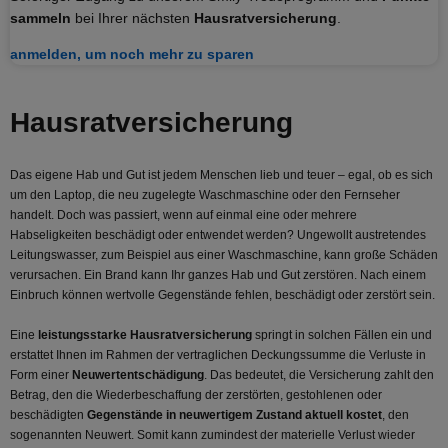
sammeln
bei Ihrer nächsten
Hausratversicherung
.
anmelden, um noch mehr zu sparen
Hausrat­versicherung
Das eigene Hab und Gut ist jedem Menschen lieb und teuer – egal, ob es sich
um den Laptop, die neu zugelegte Waschmaschine oder den Fernseher
handelt. Doch was passiert, wenn auf einmal eine oder mehrere
Habseligkeiten beschädigt oder entwendet werden? Ungewollt austretendes
Leitungswasser, zum Beispiel aus einer Waschmaschine, kann große Schäden
verursachen. Ein Brand kann Ihr ganzes Hab und Gut zerstören. Nach einem
Einbruch können wertvolle Gegenstände fehlen, beschädigt oder zerstört sein.
Eine
leistungsstarke Hausratversicherung
springt in solchen Fällen ein und
erstattet Ihnen im Rahmen der vertraglichen Deckungssumme die Verluste in
Form einer
Neuwertentschädigung
. Das bedeutet, die Versicherung zahlt den
Betrag, den die Wiederbeschaffung der zerstörten, gestohlenen oder
beschädigten
Gegenstände in neuwertigem Zustand aktuell kostet
, den
sogenannten Neuwert. Somit kann zumindest der materielle Verlust wieder