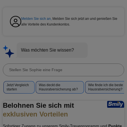
Melden Sie sich an,
Melden Sie sich jetzt an und genießen Sie
alle Vorteile des Kundenkontos.
Was möchten Sie wissen?
Stellen
Sie
Vorgeschlagene
Jetzt Vergleich
Was deckt die
Wie finde ich die beste
Sophie
Fragen
starten
Hausratversicherung ab?
Hausratversicherung?
eine
für
Frage
Sophie
Belohnen Sie sich mit
exklusiven Vorteilen
Sofortiger Zugang zu unserem Smily-Treueprogramm und
Punkte