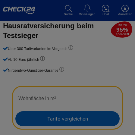
Suche
Mitteilungen
Chat
Anmelden
Hausrat­versicherung beim
Bis zu
95%
Testsieger
sparen
Über 300 Tarifvarianten im Vergleich
Ab 10 Euro jährlich
Nirgendwo-Günstiger-Garantie
Wohnfläche in m²
Tarife vergleichen