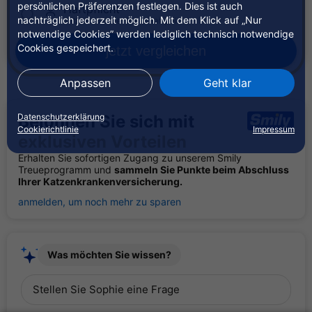
persönlichen Präferenzen festlegen. Dies ist auch
Haftpflicht
nachträglich jederzeit möglich. Mit dem Klick auf „Nur
enthalten in der Privathaftpflicht
notwendige Cookies” werden lediglich technisch notwendige
Cookies gespeichert.
jetzt
vergleichen
Anpassen
Geht klar
Datenschutzerklärung
Belohnen Sie sich mit
Cookierichtlinie
Impressum
exklusiven Vorteilen
Erhalten Sie sofortigen Zugang zu unserem Smily
Treueprogramm und
sammeln Sie Punkte beim Abschluss
Ihrer Katzenkrankenversicherung.
anmelden, um noch mehr zu sparen
Was möchten Sie wissen?
Stellen Sie Sophie eine Frage