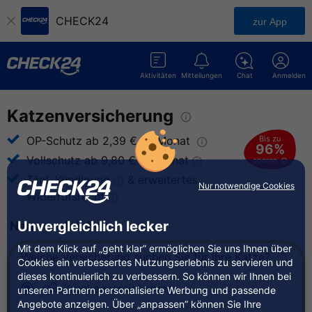
CHECK24
zur App
Aktivitäten
Mitteilungen
Chat
Anmelden
Katzenversicherung
Bis zu
OP-Schutz ab 2,39 € im
Monat
96%
Vollschutz ab 9,80 € im
Monat
sparen
Tägl.
Kündigung
& erweitertes
Nur notwendige Cookies
Widerrufsrecht
Unvergleichlich lecker
Neu vergleichen
Mit dem Klick auf „geht klar” ermöglichen Sie uns Ihnen über
Welche Versicherung suchen Sie für Ihre Katze?
Cookies ein verbessertes Nutzungserlebnis zu servieren und
dieses kontinuierlich zu verbessern. So können wir Ihnen bei
Krankenversicherung
unseren Partnern personalisierte Werbung und passende
Angebote anzeigen. Über „anpassen” können Sie Ihre