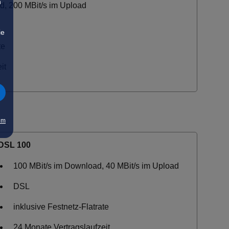
n
d, 200 MBit/s im Upload
ie
te
it
um
DSL 100
100 MBit/s im Download, 40 MBit/s im Upload
DSL
inklusive Festnetz-Flatrate
24 Monate Vertragslaufzeit