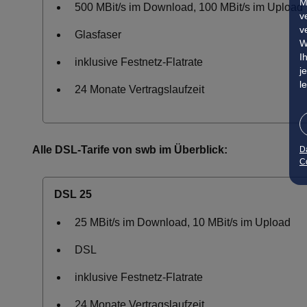
M
500 MBit/s im Download, 100 MBit/s im Upload
v
v
Glasfaser
W
I
inklusive Festnetz-Flatrate
j
l
24 Monate Vertragslaufzeit
Alle DSL-Tarife von swb im Überblick:
D
Co
DSL 25
25 MBit/s im Download, 10 MBit/s im Upload
DSL
inklusive Festnetz-Flatrate
24 Monate Vertragslaufzeit