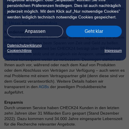
Standorten in Deutschland. Wir setzen alles daran, dass Sie
persönlichen Präferenzen festlegen. Dies ist auch nachträglich
jederzeit und gut informiert, die für Sie beste Entscheidung treffen
jederzeit möglich. Mit dem Klick auf „Nur notwendige Cookies”
können!
werden lediglich technisch notwendige Cookies gespeichert.
2. Unser Selbstverständnis
Anpassen
Geht klar
Kundenservice
Mehr als 600 geschulte Mitarbeiter arbeiten täglich und mit vollem
Einsatz daran, Ihnen beim Sparen von Zeit und Geld zu helfen.
Datenschutzerklärung
Die Kundenzufriedenheit bei CHECK24 beträgt über 98 Prozent.
Cookierichtlinie
Impressum
Das macht uns stolz und ist zugleich ein Ansporn, unseren
Service konsequent weiter zu verbessern. Deswegen stehen wir
Ihnen auch vor, während oder nach dem Kauf von Produkten
oder dem Abschluss von Verträgen zur Verfügung – auch wenn es
mal Probleme mit einem Vertragspartner gibt (denn diese sind vor
dem Gesetz verantwortlich). Weitere Details haben wir
transparent in den
AGBs
der jeweiligen Produktbereiche
aufgeführt.
Ersparnis
Durch unseren Service haben CHECK24 Kunden in den letzten
zehn Jahren über 31 Milliarden Euro gespart (Stand Dezember
2022). Dazu kommen rund 34.000 Jahre eingesparte Lebenszeit
für die Recherche relevanter Angebote.