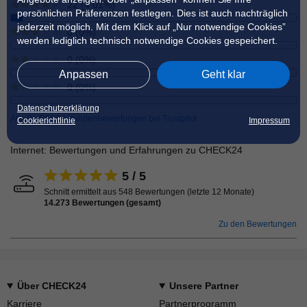
22 (4.01%)
persönlichen Präferenzen festlegen. Dies ist auch nachträglich
jederzeit möglich. Mit dem Klick auf „Nur notwendige Cookies”
0 (0%)
werden lediglich technisch notwendige Cookies gespeichert.
0 (0%)
Anpassen
Geht klar
0 (0%)
Datenschutzerklärung
Alle CHECK24 Kundenbewertungen bei Trustpilot
Cookierichtlinie
Impressum
Internet: Bewertungen und Erfahrungen zu CHECK24
5 / 5
Schnitt ermittelt aus 548 Bewertungen (letzte 12 Monate)
14.273 Bewertungen (gesamt)
Zu den Bewertungen
Über CHECK24
Unsere Partner
Karriere
Partnerprogramm