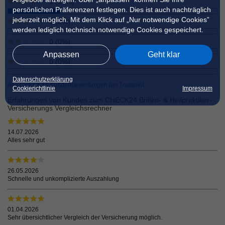
1 (25%)
persönlichen Präferenzen festlegen. Dies ist auch nachträglich
jederzeit möglich. Mit dem Klick auf „Nur notwendige Cookies”
0 (0%)
werden lediglich technisch notwendige Cookies gespeichert.
0 (0%)
Anpassen
Geht klar
0 (0%)
Datenschutzerklärung
Alle CHECK24 Kundenbewertungen bei Trustpilot
Cookierichtlinie
Impressum
Erfahrungen von Kunden zum CHECK24 Brillen- & Heilpraktiker-
Versicherungs Vergleichsrechner
14.07.2026
Alles sehr gut
26.05.2026
Schnelle und unkomplizierte Auszahlung
01.04.2026
Sehr übersichtlicher Vergleich der Versicherung möglich.