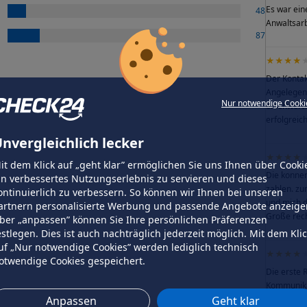
Es war eine
48
Anwaltsarb
87
★★★★
Der Kontak
Angelegenh
Nur notwendige Cooki
erschwerte
erfolgreic
nvergleichlich lecker
★★★★
it dem Klick auf „geht klar” ermöglichen Sie uns Ihnen über Cooki
Die konnen
in verbessertes Nutzungserlebnis zu servieren und dieses
zahlen. zu
ontinuierlich zu verbessern. So können wir Ihnen bei unseren
und mich d
artnern personalisierte Werbung und passende Angebote anzeige
Große rec
ber „anpassen” können Sie Ihre persönlichen Präferenzen
estlegen. Dies ist auch nachträglich jederzeit möglich. Mit dem Kli
uf „Nur notwendige Cookies” werden lediglich technisch
★★★★
otwendige Cookies gespeichert.
Die erste 
Kommunikat
Anpassen
Geht klar
schnellere