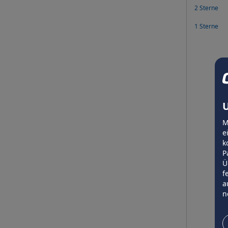
2 Sterne
1 Sterne
U
M
e
k
P
Ü
f
a
n