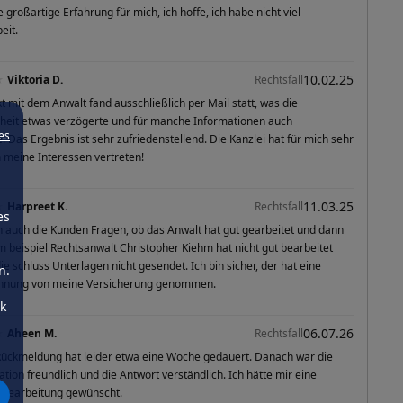
 großartige Erfahrung für mich, ich hoffe, ich habe nicht viel
eit.
10.02.25
★
Viktoria D.
Rechtsfall
t mit dem Anwalt fand ausschließlich per Mail statt, was die
eit etwas verzögerte und für manche Informationen auch
es
. Das Ergebnis ist sehr zufriedenstellend. Die Kanzlei hat für mich sehr
h meine Interessen vertreten!
11.03.25
★
Harpreet K.
Rechtsfall
es
 auch die Kunden Fragen, ob das Anwalt hat gut gearbeitet und dann
m beispiel Rechtsanwalt Christopher Kiehm hat nicht gut bearbeitet
ie schluss Unterlagen nicht gesendet. Ich bin sicher, der hat eine
n.
hnung von meine Versicherung genommen.
ck
06.07.26
★
Aheen M.
Rechtsfall
Rückmeldung hat leider etwa eine Woche gedauert. Danach war die
ion freundlich und die Antwort verständlich. Ich hätte mir eine
 Bearbeitung gewünscht.