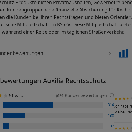
schutz-Produkte bieten Privathaushalten, Gewerbetreiben
en Kundengruppen eine finanzielle Absicherung für Rechtss
en die Kunden bei ihren Rechtsfragen und bieten Orientieru
torische Mitgliedschaft im KS e.V. Diese Mitgliedschaft biet
 während einer Reise oder im täglichen Straßenverkehr.
undenbewertungen
ewertungen Auxilia Rechtsschutz
Kundenbewertungen)
4,1
von 5
(626
★★★★
316
Ich habe r
Meine Frag
138
37
★★★★