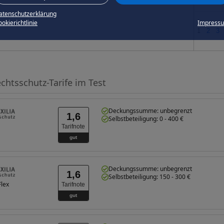
atenschutzerklärung
okierichtlinie
Impress
1
2
3
echtsschutz-Tarife im Test
Deckungssumme: unbegrenzt
1,6
Selbstbeteiligung: 0 - 400 €
Tarifnote
gut
Deckungssumme: unbegrenzt
1,6
Selbstbeteiligung: 150 - 300 €
lex
Tarifnote
gut