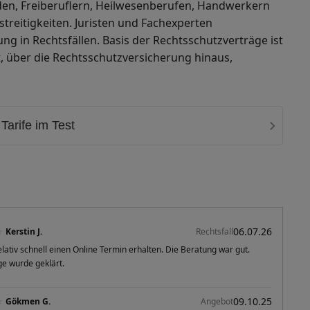
den, Freiberuflern, Heilwesenberufen, Handwerkern
treitigkeiten. Juristen und Fachexperten
ng in Rechtsfällen. Basis der Rechtsschutzverträge ist
et, über die Rechtsschutzversicherung hinaus,
Tarife im Test
06.07.26
★
Kerstin J.
Rechtsfall
elativ schnell einen Online Termin erhalten. Die Beratung war gut.
e wurde geklärt.
09.10.25
★
Gökmen G.
Angebot