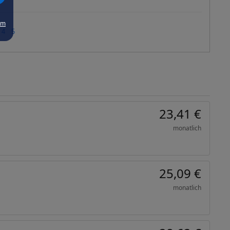
um
4
5
23,41
€
monatlich
25,09
€
monatlich