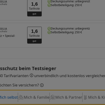
Deckungssumme: unbegrenzt
1,6
Selbstbeteiligung: 250 €
Tarifnote
gut
Deckungssumme: unbegrentz
1,6
Selbstbeteiligung: 250 €
z + Spezial-
Tarifnote
gut
sschutz beim Testsieger
0 Tarifvarianten
unverbindlich und kostenlos vergleiche
chten Sie versichern?
ich selbst
Mich & Familie
Mich & Partner
Mich & Ki