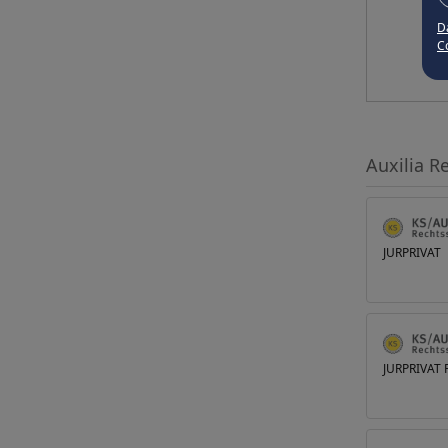
D
Co
Auxilia R
JURPRIVAT
JURPRIVAT F