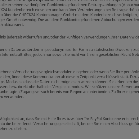
r alle in seinem verknüpften Bankkonto gefundenen Beitragszahlungen (Abbuchung
CK24 Kundenbereich einsehen und kann über Veränderungen bei Beitragserhöhun
nto über die CHECK24 Kontomanager GmbH mit dem Kundenbereich verknüpfen, d
er GmbH notwendig. Die auf dem Bankkonto gefundenen Abbuchungen werden 
 aktualisiert.
is jederzeit widerrufen und/oder der künftigen Verwendungen Ihrer Daten widers
enen Daten außerdem in pseudonymisierter Form zu statistischen Zwecken, zu
Internetauftrittes, jedoch nur soweit Sie nicht von Ihrem gesetzlichen Recht G
triebenen Versicherungsvergleichsmodulen eingeben oder wenn Sie Ihre persönl
den, findet diese Kommunikation ab diesem Zeitpunkt verschlüsselt statt. D.h. 
ps-Modus, so dass die Daten nicht mitgelesen werden können. Sie erkennen die 
wsers bzw. direkt oberhalb des Vergleichsmoduls. Wir schützen unsere Server u
unbefugten Zugangsversuch bereits von Beginn an unterbinden. Zu Ihrer eigenen 
 zu verwenden.
Möglichkeit an, dass Sie mit Hilfe Ihres bzw. über Ihr PayPal Konto eine entsprec
to die betreffende Versicherungsgesellschaft, bei der Sie einen Abschluss getät
ehen zu dürfen.