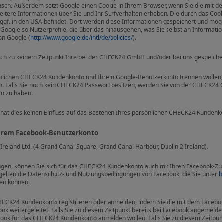
sch. Außerdem setzt Google einen Cookie in Ihrem Browser, wenn Sie die mit d
 weitere Informationen über Sie und Ihr Surfverhalten erheben. Die durch das C
 ggf. in den USA befindet. Dort werden diese Informationen gespeichert und mög
oogle so Nutzerprofile, die über das hinausgehen, was Sie selbst an Informat
on Google (
http://www.google.de/intl/de/policies/
).
h zu keinem Zeitpunkt Ihre bei der CHECK24 GmbH und/oder bei uns gespeiche
önlichen CHECK24 Kundenkonto und Ihrem Google-Benutzerkonto trennen wollen, k
 Falls Sie noch kein CHECK24 Passwort besitzen, werden Sie von der CHECK24 G
o zu haben.
o hat dies keinen Einfluss auf das Bestehen Ihres persönlichen CHECK24 Kundenk
Ihrem Facebook-Benutzerkonto
Ireland Ltd. (4 Grand Canal Square, Grand Canal Harbour, Dublin 2 Ireland).
gen, können Sie sich für das CHECK24 Kundenkonto auch mit Ihren Facebook-Zu
 gelten die Datenschutz- und Nutzungsbedingungen von Facebook, die Sie unter
h
en können.
 CHECK24 Kundenkonto registrieren oder anmelden, indem Sie die mit dem Faceb
 weitergeleitet. Falls Sie zu diesem Zeitpunkt bereits bei Facebook angemeldet
acebook für das CHECK24 Kundenkonto anmelden wollen. Falls Sie zu diesem Zeitpu