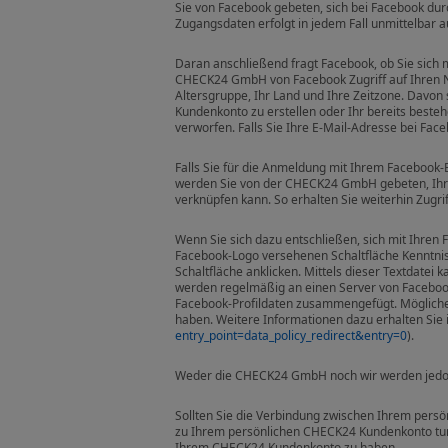
Sie von Facebook gebeten, sich bei Facebook du
Zugangsdaten erfolgt in jedem Fall unmittelba
Daran anschließend fragt Facebook, ob Sie sich 
CHECK24 GmbH von Facebook Zugriff auf Ihren Name
Altersgruppe, Ihr Land und Ihre Zeitzone. Davo
Kundenkonto zu erstellen oder Ihr bereits best
verworfen. Falls Sie Ihre E-Mail-Adresse bei Fa
Falls Sie für die Anmeldung mit Ihrem Facebook-
werden Sie von der CHECK24 GmbH gebeten, Ihr
verknüpfen kann. So erhalten Sie weiterhin Zugri
Wenn Sie sich dazu entschließen, sich mit Ihre
Facebook-Logo versehenen Schaltfläche Kenntni
Schaltfläche anklicken. Mittels dieser Textdatei
werden regelmäßig an einen Server von Facebook 
Facebook-Profildaten zusammengefügt. Möglicher
haben. Weitere Informationen dazu erhalten Si
entry_point=data_policy_redirect&entry=0
).
Weder die CHECK24 GmbH noch wir werden jedoc
Sollten Sie die Verbindung zwischen Ihrem pers
zu Ihrem persönlichen CHECK24 Kundenkonto tun. 
Ihrem CHECK24 Kundenkonto zu haben.