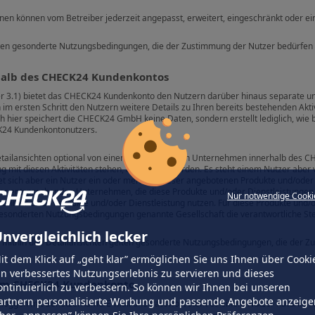
n können vom Betreiber jederzeit angepasst, erweitert, eingeschränkt oder ein
ten gesonderte Nutzungsbedingungen, die der Zustimmung der Nutzer bedürfen
rhalb des CHECK24 Kundenkontos
fer 3.1) bietet das CHECK24 Kundenkonto den Nutzern darüber hinaus separate 
m ersten Schritt den Nutzern weitere Details zu Ihren bereits bestehenden Ak
hier speichert die CHECK24 GmbH keine Daten, sondern erstellt lediglich, wie 
CK24 Kundenkontonutzers.
etailansichten optional von einem oder mehreren Unternehmen innerhalb des C
mit diesen Aktivitäten stehen, angeboten werden. Es steht einem Nutzer aber vö
det sich aber ein Nutzer ein oder mehrere dieser angebotenen Produkte und/oder
r entsprechenden Unternehmen, die diese Produkte und/oder Dienstleistungen 
Nur notwendige Cooki
kann er diese Produkte und/oder Dienstleistung nutzen. Für diese Produkte und/o
 gesonderten Nutzungsbedingungen genannte Gesellschaft die verantwortliche St
nvergleichlich lecker
mithin den Detailansichten gelten gesonderte Nutzungsbedingungen, die der 
it dem Klick auf „geht klar” ermöglichen Sie uns Ihnen über Cooki
in verbessertes Nutzungserlebnis zu servieren und dieses
 am CHECK24 Kundenkonto
ontinuierlich zu verbessern. So können wir Ihnen bei unseren
artnern personalisierte Werbung und passende Angebote anzeige
loggen mit Benutzername/E-Mail und Passwort steht es einem Nutzer natürlich a