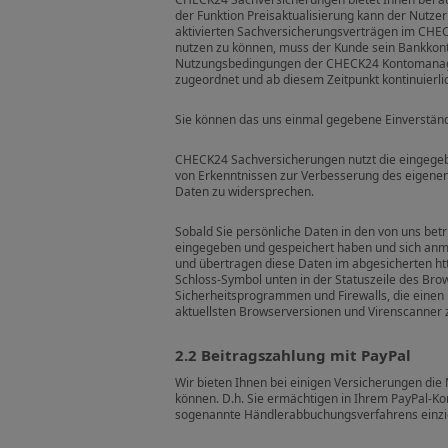
der Funktion Preisaktualisierung kann der Nutze
aktivierten Sachversicherungsverträgen im CHE
nutzen zu können, muss der Kunde sein Bankko
Nutzungsbedingungen der CHECK24 Kontomanag
zugeordnet und ab diesem Zeitpunkt kontinuierlich
Sie können das uns einmal gegebene Einverständn
CHECK24 Sachversicherungen nutzt die eingegeb
von Erkenntnissen zur Verbesserung des eigenen 
Daten zu widersprechen.
Sobald Sie persönliche Daten in den von uns be
eingegeben und gespeichert haben und sich anmel
und übertragen diese Daten im abgesicherten htt
Schloss-Symbol unten in der Statuszeile des Bro
Sicherheitsprogrammen und Firewalls, die einen 
aktuellsten Browserversionen und Virenscanner
2.2 Beitragszahlung mit PayPal
Wir bieten Ihnen bei einigen Versicherungen die 
können. D.h. Sie ermächtigen in Ihrem PayPal-Kon
sogenannte Händlerabbuchungsverfahrens einzi