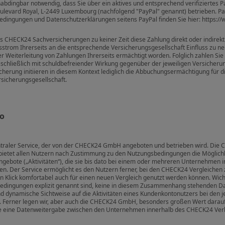
nabdingbar notwendig, dass Sie über ein aktives und entsprechend verifiziertes 
4 Boulevard Royal, L-2449 Luxembourg (nachfolgend "PayPal" genannt) betrieben. P
edingungen und Datenschutzerklärungen seitens PayPal finden Sie hier: https:
s CHECK24 Sachversicherungen zu keiner Zeit diese Zahlung direkt oder indirekt
gsstrom Ihrerseits an die entsprechende Versicherungsgesellschaft Einfluss zu ne
 Weiterleitung von Zahlungen Ihrerseits ermächtigt worden. Folglich zahlen S
usschließlich mit schuldbefreiender Wirkung gegenüber der jeweiligen Versiche
erung initiieren in diesem Kontext lediglich die Abbuchungsermächtigung für di
rsicherungsgesellschaft.
to
ntraler Service, der von der CHECK24 GmbH angeboten und betrieben wird. Die 
 bietet allen Nutzern nach Zustimmung zu den Nutzungsbedingungen die Möglichke
ngebote („Aktivitäten“), die sie bis dato bei einem oder mehreren Unternehme
n. Der Service ermöglicht es den Nutzern ferner, bei den CHECK24 Vergleichen zu
 Klick komfortabel auch für einen neuen Vergleich genutzt werden können. Wic
dingungen explizit genannt sind, keine in diesem Zusammenhang stehenden Date
d dynamische Sichtweise auf die Aktivitäten eines Kundenkontonutzers bei den
t. Ferner legen wir, aber auch die CHECK24 GmbH, besonders großen Wert darauf
e eine Datenweitergabe zwischen den Unternehmen innerhalb des CHECK24 Verbund