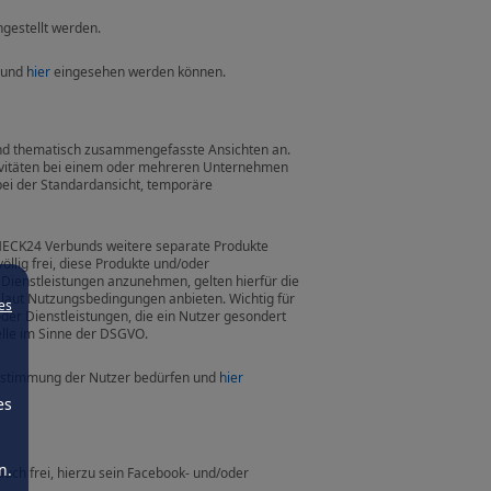
gestellt werden.
 und
hier
eingesehen werden können.
und thematisch zusammengefasste Ansichten an.
tivitäten bei einem oder mehreren Unternehmen
bei der Standardansicht, temporäre
HECK24 Verbunds weitere separate Produkte
llig frei, diese Produkte und/oder
 Dienstleistungen anzunehmen, gelten hierfür die
laut Nutzungsbedingungen anbieten. Wichtig für
es
der Dienstleistungen, die ein Nutzer gesondert
elle im Sinne der DSGVO.
Zustimmung der Nutzer bedürfen und
hier
es
n.
uch frei, hierzu sein Facebook- und/oder