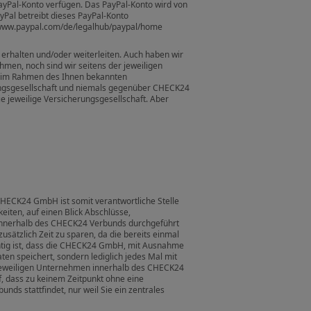
PayPal-Konto verfügen. Das PayPal-Konto wird von
ayPal betreibt dieses PayPal-Konto
//www.paypal.com/de/legalhub/paypal/home
 erhalten und/oder weiterleiten. Auch haben wir
hmen, noch sind wir seitens der jeweiligen
ie im Rahmen des Ihnen bekannten
rungsgesellschaft und niemals gegenüber CHECK24
e jeweilige Versicherungsgesellschaft. Aber
CHECK24 GmbH ist somit verantwortliche Stelle
iten, auf einen Blick Abschlüsse,
n innerhalb des CHECK24 Verbunds durchgeführt
sätzlich Zeit zu sparen, da die bereits einmal
htig ist, dass die CHECK24 GmbH, mit Ausnahme
n speichert, sondern lediglich jedes Mal mit
 jeweiligen Unternehmen innerhalb des CHECK24
, dass zu keinem Zeitpunkt ohne eine
s stattfindet, nur weil Sie ein zentrales