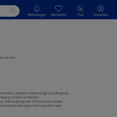
Mitteilungen
Merkzettel
Chat
Anmelden
en Sie
hier
.
ermitteln, erläutern sowie einige grundlegende
nklang mit den rechtlichen
), Telemediengesetz (TMG) und im Gesetz
tenschutzbeauftragten Herrn Joachim Heer