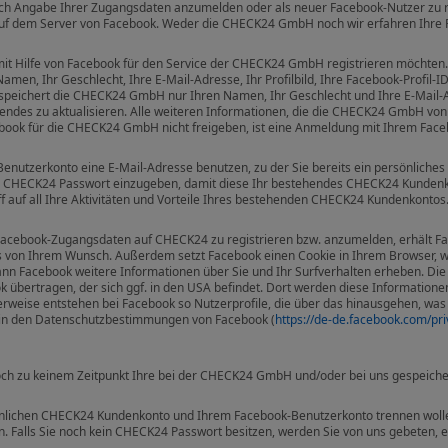
rch Angabe Ihrer Zugangsdaten anzumelden oder als neuer Facebook-Nutzer zu re
r auf dem Server von Facebook. Weder die CHECK24 GmbH noch wir erfahren Ihre
mit Hilfe von Facebook für den Service der CHECK24 GmbH registrieren möchten.
n, Ihr Geschlecht, Ihre E-Mail-Adresse, Ihr Profilbild, Ihre Facebook-Profil-ID,
n speichert die CHECK24 GmbH nur Ihren Namen, Ihr Geschlecht und Ihre E-Mail
ehendes zu aktualisieren. Alle weiteren Informationen, die die CHECK24 GmbH v
cebook für die CHECK24 GmbH nicht freigeben, ist eine Anmeldung mit Ihrem Fac
Benutzerkonto eine E-Mail-Adresse benutzen, zu der Sie bereits ein persönlich
 CHECK24 Passwort einzugeben, damit diese Ihr bestehendes CHECK24 Kundenk
ff auf all Ihre Aktivitäten und Vorteile Ihres bestehenden CHECK24 Kundenkontos
n Facebook-Zugangsdaten auf CHECK24 zu registrieren bzw. anzumelden, erhält F
s von Ihrem Wunsch. Außerdem setzt Facebook einen Cookie in Ihrem Browser, 
 kann Facebook weitere Informationen über Sie und Ihr Surfverhalten erheben. D
übertragen, der sich ggf. in den USA befindet. Dort werden diese Informatione
weise entstehen bei Facebook so Nutzerprofile, die über das hinausgehen, was 
e in den Datenschutzbestimmungen von Facebook (
https://de-de.facebook.com/pri
h zu keinem Zeitpunkt Ihre bei der CHECK24 GmbH und/oder bei uns gespeiche
önlichen CHECK24 Kundenkonto und Ihrem Facebook-Benutzerkonto trennen wollen,
Falls Sie noch kein CHECK24 Passwort besitzen, werden Sie von uns gebeten, ei