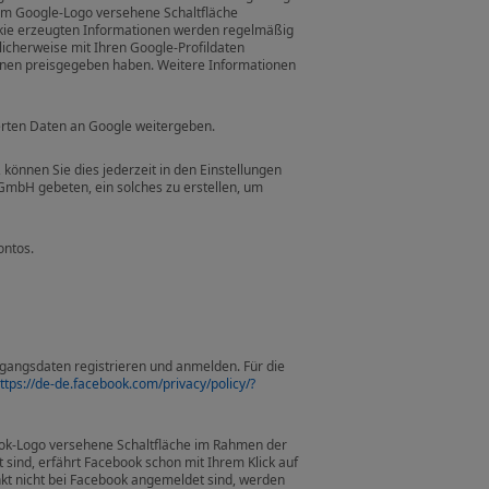
em Google-Logo versehene Schaltfläche
ookie erzeugten Informationen werden regelmäßig
licherweise mit Ihren Google-Profildaten
ionen preisgegeben haben. Weitere Informationen
rten Daten an Google weitergeben.
önnen Sie dies jederzeit in den Einstellungen
mbH gebeten, ein solches zu erstellen, um
ontos.
gangsdaten registrieren und anmelden. Für die
ttps://de-de.facebook.com/privacy/policy/?
ook-Logo versehene Schaltfläche im Rahmen der
 sind, erfährt Facebook schon mit Ihrem Klick auf
nkt nicht bei Facebook angemeldet sind, werden