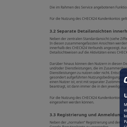
Die im Rahmen des Service angebotenen Funktione
Für die Nutzung des CHECK24 Kundenkontos gel
3.2 Separate Detailansichten inne
Neben der zentralen Standardansicht (siehe Zif
In diesen zusammengefassten Ansichten werden i
innerhalb des CHECK24 Verbunds angezeigt. Auch 
Detailsichtweisen auf die Aktivitäten eines CHE
Darüber hinaus können den Nutzern in diesen D
und/oder Dienstleistungen, die im Zusammenhang 
Dienstleistungen zu nutzen oder nicht. Entschei
gesondert aufgeführten Nutzungsbedingungen de
einen Nutzer ist, erst mit separater Zustimmung 
beantragt, ist dann immer die in den jeweiligen
U
Für die Nutzung des CHECK24 Kundenkontos und 
eingesehen werden können.
M
e
3.3 Registrierung und Anmeldung
k
P
Neben der „normalen“ Registrierung und dem Ein
Google-Benutzerkonto zu verwenden.