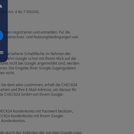
ck
emäß Art. 4 Nr. 7 DSGVO.
daten registrieren und anmelden. Für die
 die Datenschutz- und Nutzungsbedingungen von
um
Logo versehene Schaltfläche im Rahmen der
, erfährt Google schon mit Ihrem Klick auf die
tpunkt nicht bei Google angemeldet sind, werden
ieren. Die Eingabe Ihrer Google-Zugangsdaten
en nicht.
n Sie dem aktiv zustimmen, erhält die CHECK24
Namen und Ihre E-Mail-Adresse, um daraus Ihr
ie die CHECK24 GmbH von Ihrem Google-
 CHECK24 Kundenkonto mit Passwort besitzen,
ECK24 Kundenkonto mit Ihrem Google-
24 Kundenkontos.
gle durch das Anklicken der mit dem Google-Logo