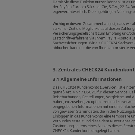
Damit Sie diese Funktion nutzen können, ist es u
der PayPal (Europe) S.à r.l. et Cie, S.C.A., 22-2
eigenverantwortlich. Die zugehörigen Nutzungsb
Wichtig in diesem Zusammenhang ist, dass wir al
zu keiner Zeit die Möglichkeit auf diesen Zahlun
Versicherungsgesellschaft zum Empfang und/oder
Lastschriftverfahrens via Ihrem PayPal-Konto a
Sachversicherungen. Wir als CHECK24 Sachversich
abbuchen kann nur die von Ihnen autorisierte Ve
3. Zentrales CHECK24 Kundenkon
3.1 Allgemeine Informationen
Das CHECK24 Kundenkonto („Service“) ist ein ze
gemäß Art. 4 Nr. 7 DSGVO für diesen Service. Es
Reisebuchungen, Bestellungen, Vergleiche und A
haben, einzusehen, zu optimieren und zu verwalte
eingegebenen Informationen mit einem einfachen
von gewissen Stammdaten, die in den Nutzungsbe
Einloggen in das Kundenkonto eine temporäre un
Verbundes erstellt und diese dem Nutzer anzeig
Zustimmung seitens eines Nutzers dieses Servic
CHECK24 Kundenkonto angelegt haben.