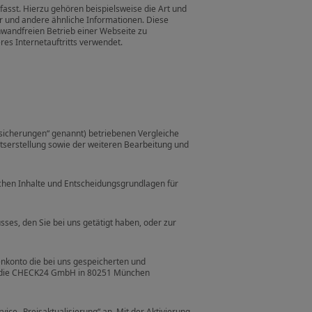
asst. Hierzu gehören beispielsweise die Art und
 und andere ähnliche Informationen. Diese
nwandfreien Betrieb einer Webseite zu
es Internetauftritts verwendet.
icherungen“ genannt) betriebenen Vergleiche
serstellung sowie der weiteren Bearbeitung und
ichen Inhalte und Entscheidungsgrundlagen für
sses, den Sie bei uns getätigt haben, oder zur
nkonto die bei uns gespeicherten und
n die CHECK24 GmbH in 80251 München
ce „Preisaktualisierung“ an. Mit der Aktivierung