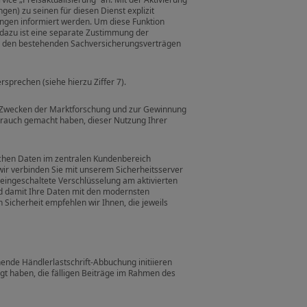
en) zu seinen für diesen Dienst explizit
gen informiert werden. Um diese Funktion
azu ist eine separate Zustimmung der
den bestehenden Sachversicherungsverträgen
prechen (siehe hierzu Ziffer 7).
 Zwecken der Marktforschung und zur Gewinnung
ebrauch gemacht haben, dieser Nutzung Ihrer
ichen Daten im zentralen Kundenbereich
wir verbinden Sie mit unserem Sicherheitsserver
eingeschaltete Verschlüsselung am aktivierten
nd damit Ihre Daten mit den modernsten
Sicherheit empfehlen wir Ihnen, die jeweils
hende Händlerlastschrift-Abbuchung initiieren
igt haben, die fälligen Beiträge im Rahmen des