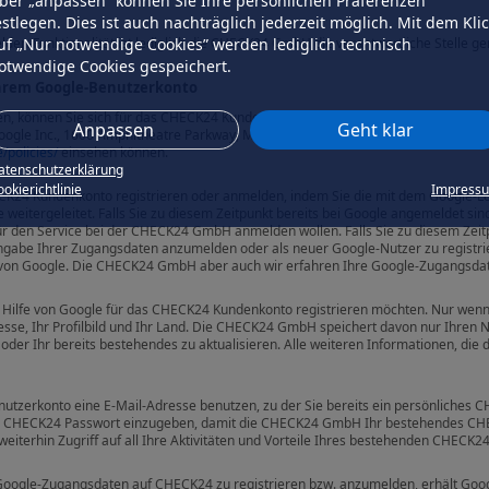
ber „anpassen” können Sie Ihre persönlichen Präferenzen
estlegen. Dies ist auch nachträglich jederzeit möglich. Mit dem Kli
uf „Nur notwendige Cookies” werden lediglich technisch
lden-Funktionalität ist lediglich die CHECK24 GmbH die verantwortliche Stelle g
otwendige Cookies gespeichert.
Ihrem Google-Benutzerkonto
n, können Sie sich für das CHECK24 Kundenkonto auch mit Ihren Google-Zugangs
Anpassen
Geht klar
Google Inc., 1600 Amphitheatre Parkway, Mountain View, CA 94043, USA) gelten
/policies/
einsehen können.
atenschutzerklärung
okierichtlinie
Impress
HECK24 Kundenkonto registrieren oder anmelden, indem Sie die mit dem Google-
eitergeleitet. Falls Sie zu diesem Zeitpunkt bereits bei Google angemeldet sind
e für den Service bei der CHECK24 GmbH anmelden wollen. Falls Sie zu diesem Zei
Angabe Ihrer Zugangsdaten anzumelden oder als neuer Google-Nutzer zu registr
er von Google. Die CHECK24 GmbH aber auch wir erfahren Ihre Google-Zugangsdat
it Hilfe von Google für das CHECK24 Kundenkonto registrieren möchten. Nur wen
se, Ihr Profilbild und Ihr Land. Die CHECK24 GmbH speichert davon nur Ihren 
oder Ihr bereits bestehendes zu aktualisieren. Alle weiteren Informationen, d
nutzerkonto eine E-Mail-Adresse benutzen, zu der Sie bereits ein persönliches
r CHECK24 Passwort einzugeben, damit die CHECK24 GmbH Ihr bestehendes CH
eiterhin Zugriff auf all Ihre Aktivitäten und Vorteile Ihres bestehenden CHECK
n Google-Zugangsdaten auf CHECK24 zu registrieren bzw. anzumelden, erhält Goo