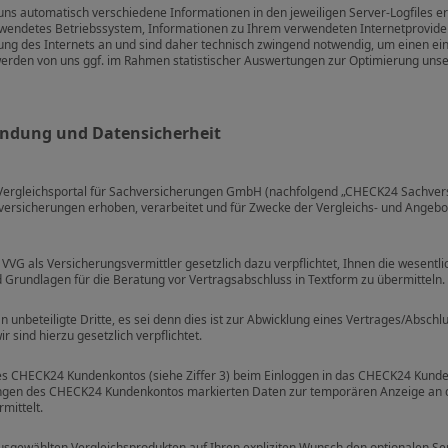
 automatisch verschiedene Informationen in den jeweiligen Server-Logfiles erf
wendetes Betriebssystem, Informationen zu Ihrem verwendeten Internetprovider
ung des Internets an und sind daher technisch zwingend notwendig, um einen ei
rden von uns ggf. im Rahmen statistischer Auswertungen zur Optimierung unser
endung und Datensicherheit
ergleichsportal für Sachversicherungen GmbH (nachfolgend „CHECK24 Sachvers
sicherungen erhoben, verarbeitet und für Zwecke der Vergleichs- und Angebot
VG als Versicherungsvermittler gesetzlich dazu verpflichtet, Ihnen die wesentl
 Grundlagen für die Beratung vor Vertragsabschluss in Textform zu übermitteln.
n unbeteiligte Dritte, es sei denn dies ist zur Abwicklung eines Vertrages/Abschlu
 sind hierzu gesetzlich verpflichtet.
es CHECK24 Kundenkontos (siehe Ziffer 3) beim Einloggen in das CHECK24 Kunde
ungen des CHECK24 Kundenkontos markierten Daten zur temporären Anzeige a
mittelt.
gewählten Vergleichsprodukten auf Ihren expliziten Wunsch den optionalen Servi