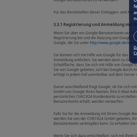
Ü
f
a
Für das Bereitstellen dieser Einloggen- und Anme
n
3.3.1 Registrierung und Anmeldung mit 
Wenn Sie über ein Google-Benutzerkonto verfüge
Registrierung bei und die Nutzung von Google (
Google, die Sie unter
http://www.google.de/intl/de
D
Co
Sie können sich mit Hilfe von Google für das C
Anmeldung anklicken. Sie werden dann zu Google w
Schaltfläche, dass Sie sich mit Hilfe von Googl
Sie von Google gebeten, sich bei Google durch 
erfolgt in jedem Fall unmittelbar auf dem Serv
Daran anschließend fragt Google, ob Sie sich m
GmbH von Google Ihren Namen, Ihre E-Mail-Adres
persönliches CHECK24 Kundenkonto zu erstellen 
Benutzerkonto erhält, werden verworfen.
Falls Sie für die Anmeldung mit Ihrem Google-Be
werden Sie von der CHECK24 GmbH gebeten, Ih
Benutzerkonto verknüpfen kann. So erhalten Sie w
Wenn Sie sich dazu entschließen, sich mit Ihre