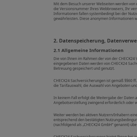
Mit dem Besuch unserer Webseiten werden von uns
die Versionsnummer Ihres Webbrowsers, Ihr ver
Informationen fallen systembedingt bei der Nutz
gewährleisten. Diese anonymen Informationen we
2. Datenspeicherung, Datenverw
2.1 Allgemeine Informationen
Die von Ihnen im Rahmen der von der CHECK24 V
eingegebenen Daten werden von CHECK24 Sachver
Betreuung gespeichert und genutzt.
CHECK24 Sachversicherungen ist gemäß §§60 ff. V
die Tarifauswahl, die Auswahl von Angeboten und
In keinem Fall erfolgt die Weitergabe der Daten a
Angebotserstellung zwingend erforderlich oder wir
Weiter werden bei aktiven Nutzern/Inhabern ein
entsprechend den bestätigten Nutzungsbeding
(nachfolgend als „CHECK24 GmbH“ genannt) über
CHECK24 Sachversicherungen bietet Ihnen bei aus