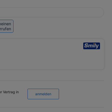
meinen
rrufen
 Vertrag in
anmelden