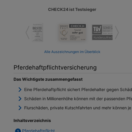
Testsieger, Kundenbewertungen und Pa
CHECK24 ist Testsieger
Alle Auszeichnungen im Überblick
Pferdehaftpflichtversicherung
Das Wichtigste zusammengefasst
Eine Pferdehaftpflicht sichert Pferdehalter gegen Schä
Schäden in Millionenhöhe können mit der passenden Pf
Flurschäden, private Kutschfahrten und mehr können je
Inhaltsverzeichnis
Pferdehaftpflicht