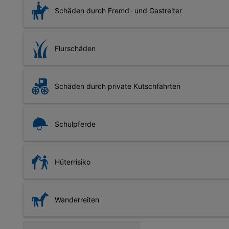
versicherten Pferd abstammt, bis zu zwölf Monate beitragsf
Schäden durch Fremd- und Gastreiter
werden. Auch für Pferde, die aufgrund von Erkrankungen od
Flurschäden
Nutzungsrecht der Reitbeteiligung
Verursacht Ihr Pferd Schäden an Weiden, Wiesen oder Felde
Grundsätzlich hat eine Reitbeteiligung ein Nutzungsrec
Schaden auf.
Schäden durch private Kutschfahrten
erfassen Versicherungsgesellschaften außerdem die Rei
Besitzen Sie ein Kutschpferd oder unternehmen Sie mit Ihr
Schulpferde
Pferde, die zu gewerblichen Zwecken geritten werden, könn
Schulpferdversicherung ist hierfür nötig.
Hüterrisiko
Das Hüterrisiko schließt das Hüten des Pferdes durch Dri
Person.
Wanderreiten
Für mehrtägige Wanderungen mit dem Pferd, dem sogenannte