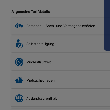
Allgemeine Tarifdetails
Personen- , Sach- und Vermögensschäden
Für Personen-, Sach- und Vermögensschäden, die Ihr Pferd v
Schadenskosten sitzen bleiben möchten.
Selbstbeteiligung
Beispiel:
Ihr Pferd bricht aus der Koppel aus und läuft un
Haben Sie eine Selbstbeteiligung bei der Pferdehaftpflicht
Autos ist eingedrückt (Sachschaden) und der Fahrer erlei
Beitrag selbst übernehmen. Alles, was darüber hinaus anf
Mindestlaufzeit
verpassen und ihm damit der Abschluss eines lukrativen 
Es gibt Pferdehaftpflichttarife mit einer täglichen Kündigu
anbieten. Der Pferdehaftpflicht-Vergleich von CHECK24 gib
Mietsachschäden
Beschädigt Ihr Pferd gemietete Objekte, kommen leistungssta
Vereinbarung einer Selbstbeteiligung versicherbar. Miet
Auslandsaufenthalt
Stallungen und Reithallen