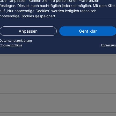
Über „anpassen” können Sie Ihre persönlichen Präferenzen
festlegen. Dies ist auch nachträglich jederzeit möglich. Mit dem Klick
auf „Nur notwendige Cookies” werden lediglich technisch
notwendige Cookies gespeichert.
Anpassen
Geht klar
erursacht, sind Sie verantwortlich. Eine Haftpflicht für das Pferd i
Datenschutzerklärung
Cookierichtlinie
Impressu
vermittelt auf eine Landstraße. Ein Autofahrer versucht, ihm auszuwe
versicherung vereinbart, fallen die Beiträge häufig niedriger aus. Im
det eine schwere Kopfverletzung (Personenschaden). Würde der Fahr
ällt, wird von der Versicherung übernommen – bis zur vereinbarten
Geschäfts entgehen, wäre zuzüglich noch ein Vermögensschaden ent
ngsfrist. Oft lohnt es sich aber, die Laufzeit von Beginn an länger an
t Ihnen die Möglichkeit zwischen einem und drei Jahren Vertragslau
rke Tarife der Tierhalterhaftpflicht ebenfalls dafür auf. Jedoch ist 
sachschäden an folgenden Objekten können in den Versicherungssch