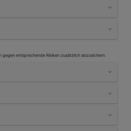
ei zwischen einem Auslandsaufenthalt innerhalb Europas
n.
auch für Schäden, die während dieser Veranstaltungen
 Pferd einen Schaden zu, müssen Sie für diesen
ich gegen entsprechende Risiken zusätzlich abzusichern.
dehaftpflicht ab. Wenn Sie oder Ihr Pferd durch das Pferd
über eine Forderungsausfalldeckung regulieren.
Sie vor Ansprüchen des Besitzers der gedeckten Stute –
so kann in vielen Fällen ein Fohlen, das von dem