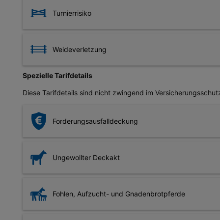
Der Versicherungsschutz einer Pferdehaftpflicht kann auc
Weiden und Koppeln
oder weltweit. Die Dauer des Versicherungsschutzes bei ei
Turnierrisiko
Pferdeanhänger
Nehmen Sie privat an Turnieren oder Schauvorführungen tei
verursacht werden. Ausgenommen hiervon sind meist Pfer
Weideverletzung
Ein Pferd kann sich nicht nur Verletzungen beim Reitsport
Spezielle Tarifdetails
aufkommen. Eine Pferdehaftpflicht deckt je nach Tarif ebe
Diese Tarifdetails sind nicht zwingend im Versicherungsschut
Forderungsausfalldeckung
Eine Forderungsausfalldeckung sollte im Versicherungsschut
eines Dritten zu Schaden kommen und diese Person keinen 
Ungewollter Deckakt
Als Besitzer eines Hengstes ist es sinnvoll, wenn in Ihrer
beispielsweise aufgrund von Tierarztkosten oder der Aufzuc
Fohlen, Aufzucht- und Gnadenbrotpferde
Für Pferde, die nicht als Reitpferde verwendet werden, falle