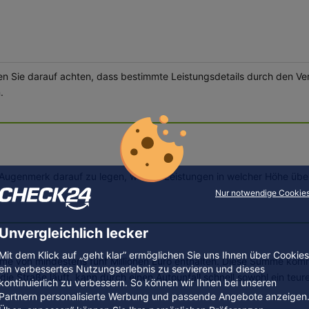
llten Sie darauf achten, dass bestimmte Leistungsdetails durch den 
.
 ein Augenmerk darauf zu legen, welche Leistungen in welcher Höhe
Nur notwendige Cookie
Unvergleichlich lecker
Mit dem Klick auf „geht klar” ermöglichen Sie uns Ihnen über Cookies
umme von mindestens fünf Millionen Euro enthalten. Diese Summe ko
ein verbessertes Nutzungserlebnis zu servieren und dieses
die Straße läuft, kann durch einen Autounfall schnell sowohl ein te
kontinuierlich zu verbessern. So können wir Ihnen bei unseren
Partnern personalisierte Werbung und passende Angebote anzeigen