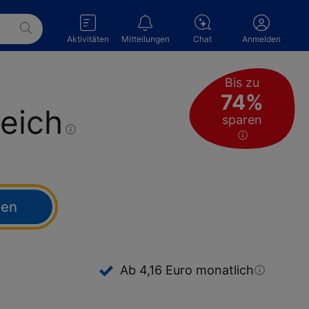
Aktivitäten
Mitteilungen
Chat
Anmelden
Bis zu
74%
leich
sparen
hen
Ab 4,16 Euro
monatlich