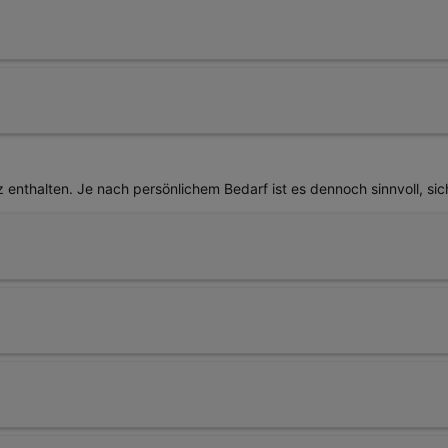
h außerhalb Deutschlands bestehen. Versicherer unterscheiden hierb
nem ununterbrochenen Auslandsaufenthalt kann je nach Tarif variiere
l, gilt der Versicherungsschutz der Pferdehaftpflichtversicherung 
derennen.
, sondern auch auf der Weide zuziehen. Fügt Ihr Pferd einem anderen
nfalls Weideverletzungen ab.
z enthalten. Je nach persönlichem Bedarf ist es dennoch sinnvoll, s
z inbegriffen sein. Denn nicht jeder Pferdehalter schließt eine Pfer
Versicherungsschutz hat, kann Ihre Pferdehaftpflicht den Schaden 
 Pferdehaftpflicht auch ungewollte Deckakte versichert sind. So sind 
ht des Fohlens – finanziell abgesichert.
n häufig niedrigere Beiträge an. Besitzen Sie bereits ein Reitpferd, 