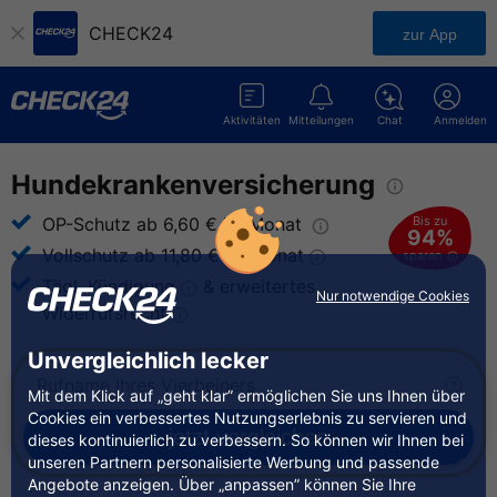
CHECK24
zur App
Aktivitäten
Mitteilungen
Chat
Anmelden
Hundekrankenversicherung
Bis zu
OP-Schutz ab 6,60 € im
Monat
94%
Vollschutz ab 11,80 € im
Monat
sparen
Tägl.
Kündigung
& erweitertes
Nur notwendige Cookies
Widerrufsrecht
Unvergleichlich lecker
Mit dem Klick auf „geht klar” ermöglichen Sie uns Ihnen über
Cookies ein verbessertes Nutzungserlebnis zu servieren und
jetzt
vergleichen
dieses kontinuierlich zu verbessern. So können wir Ihnen bei
unseren Partnern personalisierte Werbung und passende
Angebote anzeigen. Über „anpassen” können Sie Ihre