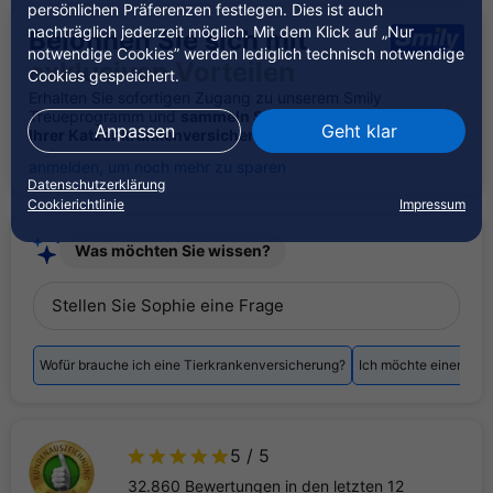
persönlichen Präferenzen festlegen. Dies ist auch
nachträglich jederzeit möglich. Mit dem Klick auf „Nur
Belohnen Sie sich mit
notwendige Cookies” werden lediglich technisch notwendige
exklusiven Vorteilen
Cookies gespeichert.
Erhalten Sie sofortigen Zugang zu unserem Smily
Treueprogramm und
sammeln Sie Punkte beim Abschluss
Anpassen
Geht klar
Ihrer Katzenkrankenversicherung.
anmelden, um noch mehr zu sparen
Datenschutzerklärung
Cookierichtlinie
Impressum
Was möchten Sie wissen?
Stellen Sie Sophie eine Frage
Wofür brauche ich eine Tierkrankenversicherung?
Ich möchte einen Vert
5
/ 5
32.860 Bewertungen in den letzten 12