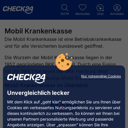
Suche
Merkzettel
Chat
Anmelden
Mobil Krankenkasse
Die Mobil Krankenkasse ist eine Betriebskrankenkasse
und für alle Versicherten bundesweit geöffnet.
Die Wurzeln der Mobil Krankenkasse liegen in der
1952 gegründeten BKK Mobil Oil. Durch eine Fusion
mit der BKK Vital sowie der BKK Hamburg West
Nur notwendige Cookies
entstand 2019 die heutige Mobil Krankenkasse.
Mobil Krankenkasse im Überblick
Unvergleichlich lecker
Mit dem Klick auf „geht klar” ermöglichen Sie uns Ihnen über
Cookies ein verbessertes Nutzungserlebnis zu servieren und
dieses kontinuierlich zu verbessern. So können wir Ihnen bei
Beitragssatz
18,49 %
unseren Partnern personalisierte Werbung und passende
davon Zusatzbeitrag
3,89 %
Angebote anzeigen. Über „anpassen” können Sie Ihre