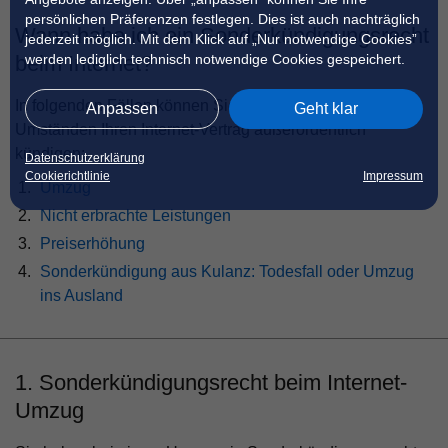
persönlichen Präferenzen festlegen. Dies ist auch nachträglich
Wann habe ich ein Sonderkündigungsrecht
jederzeit möglich. Mit dem Klick auf „Nur notwendige Cookies”
werden lediglich technisch notwendige Cookies gespeichert.
beim Internet?
In folgenden Fällen können Sie unter bestimmten
Anpassen
Geht klar
Umständen Ihren Internet-Vertrag außerordentlich
kündigen:
Datenschutzerklärung
Cookierichtlinie
Impressum
Umzug
Nicht erbrachte Leistungen
Preiserhöhung
Sonderkündigung aus Kulanz: Todesfall oder Umzug
ins Ausland
1. Sonderkündigungsrecht beim Internet-
Umzug