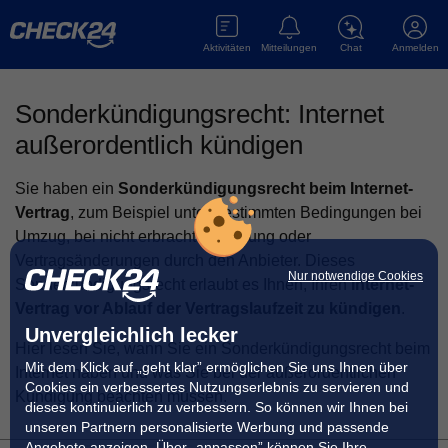
Aktivitäten
Mitteilungen
Chat
Anmelden
Sonderkündigungsrecht: Internet
außerordentlich kündigen
Sie haben ein
Sonderkündigungsrecht beim Internet-
Vertrag
, zum Beispiel unter bestimmten Bedingungen bei
Umzug, bei nicht erbrachter Leistung oder
Vertragsänderungen durch den Anbieter. Dieses
Nur notwendige Cookies
Sonderkündigungsrecht erlaubt es Ihnen, Ihren
Internet-
Vertrag vor Ablauf der Vertragslaufzeit zu kündigen
.
Unvergleichlich lecker
Hier lesen Sie, wann Sie ein Sonderkündigungsrecht beim
Mit dem Klick auf „geht klar” ermöglichen Sie uns Ihnen über
Internet haben und was Sie bei der außerordentlichen
Cookies ein verbessertes Nutzungserlebnis zu servieren und
Kündigung beachten müssen.
dieses kontinuierlich zu verbessern. So können wir Ihnen bei
unseren Partnern personalisierte Werbung und passende
Angebote anzeigen. Über „anpassen” können Sie Ihre