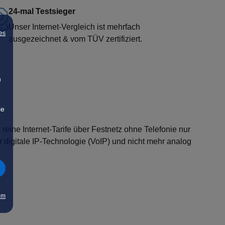
24-mal Testsieger
Unser Internet-Vergleich ist mehrfach
es
ausgezeichnet & vom TÜV zertifiziert.
n
ie
 reine Internet-Tarife über Festnetz ohne Telefonie nur
 digitale IP-Technologie (VoIP) und nicht mehr analog
um