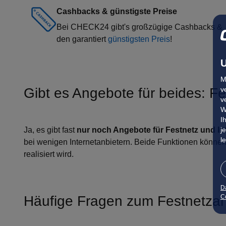
Cashbacks & günstigste Preise
Bei CHECK24 gibt's großzügige Cashbacks &
den garantiert
günstigsten Preis
!
U
M
v
Gibt es Angebote für beides: Fe
v
W
I
j
Ja, es gibt fast
nur noch Angebote für Festnetz und In
l
bei wenigen Internetanbietern. Beide Funktionen können 
realisiert wird.
D
Co
Häufige Fragen zum Festnetza