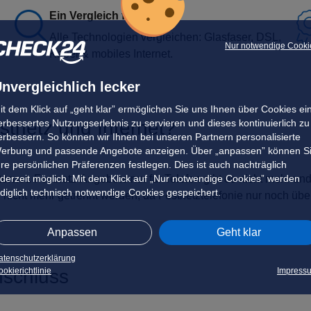
Ein Vergleich für alles
Alle Technologien vergleichen: Glasfaser, DSL,
Nur notwendige Cooki
Kabel & mobiles Internet.
nvergleichlich lecker
it dem Klick auf „geht klar” ermöglichen Sie uns Ihnen über Cookies ei
erbessertes Nutzungserlebnis zu servieren und dieses kontinuierlich zu
stnetz und Internet?
erbessern. So können wir Ihnen bei unseren Partnern personalisierte
erbung und passende Angebote anzeigen. Über „anpassen” können S
hre persönlichen Präferenzen festlegen. Dies ist auch nachträglich
ederzeit möglich. Mit dem Klick auf „Nur notwendige Cookies” werden
ternet
. Festnetz-Angebote nur für Telefon gibt es nicht mehr und
ediglich technisch notwendige Cookies gespeichert.
nicht mehr getrennt werden, da Festnetztelefonie nur noch über
Anpassen
Geht klar
atenschutzerklärung
okierichtlinie
Impress
nschluss