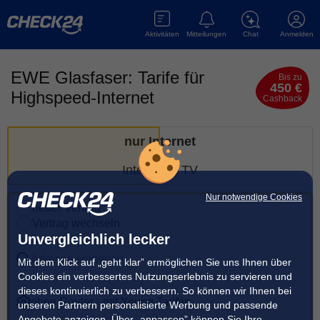
Aktivitäten
Mitteilungen
Chat
Anmelden
EWE Glasfaser: Tarife für
Bis zu
450 €
Highspeed-Internet
Cashback
nur Internet
Internet & TV
Nur notwendige Cookies
neuer Vertrag
Vertrag wechseln
Unvergleichlich lecker
Adresse eingeben
Mit dem Klick auf „geht klar” ermöglichen Sie uns Ihnen über
Cookies ein verbessertes Nutzungserlebnis zu servieren und
dieses kontinuierlich zu verbessern. So können wir Ihnen bei
ohne Router · mit Young Tarifen
unseren Partnern personalisierte Werbung und passende
Angebote anzeigen. Über „anpassen” können Sie Ihre