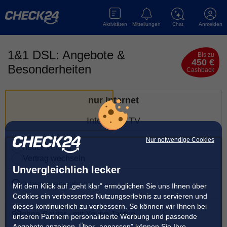
Aktivitäten
Mitteilungen
Chat
Anmelden
1&1 DSL: Angebote &
Bis zu
450 €
Besonderheiten
Cashback
nur Internet
Internet & TV
Nur notwendige Cookies
neuer Vertrag
Vertrag wechseln
Unvergleichlich lecker
Adresse eingeben
Mit dem Klick auf „geht klar” ermöglichen Sie uns Ihnen über
Cookies ein verbessertes Nutzungserlebnis zu servieren und
dieses kontinuierlich zu verbessern. So können wir Ihnen bei
ohne Router · mit Young Tarifen
unseren Partnern personalisierte Werbung und passende
Angebote anzeigen. Über „anpassen” können Sie Ihre