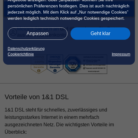
persönlichen Präferenzen festlegen. Dies ist auch nachträglich
jetzt vergleichen
jederzeit möglich. Mit dem Klick auf „Nur notwendige Cookies”
werden lediglich technisch notwendige Cookies gespeichert.
Melden Sie sich an
und übernehmen Sie Daten
Anpassen
Geht klar
aus dem Kundenkonto.
Datenschutzerklärung
Cookierichtlinie
Impressum
Vorteile von 1&1 DSL
1&1 DSL steht für schnelles, zuverlässiges und
leistungsstarkes Internet in einem mehrfach
ausgezeichneten Netz. Die wichtigsten Vorteile im
Überblick: