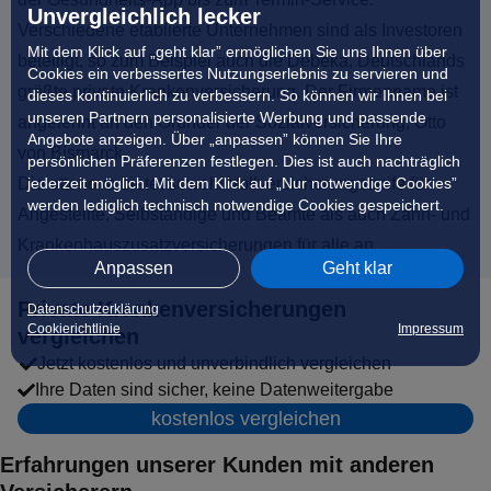
Unvergleichlich lecker
Verschiedene etablierte Unternehmen sind als Investoren
Mit dem Klick auf „geht klar” ermöglichen Sie uns Ihnen über
beteiligt, so zum Beispiel auch die Debeka, Deutschlands
Cookies ein verbessertes Nutzungserlebnis zu servieren und
größte private Krankenversicherung. Der Firmenname ist
dieses kontinuierlich zu verbessern. So können wir Ihnen bei
unseren Partnern personalisierte Werbung und passende
angelehnt an den Gründer der Sozialversicherung, Otto
Angebote anzeigen. Über „anpassen” können Sie Ihre
von Bismarck.
persönlichen Präferenzen festlegen. Dies ist auch nachträglich
jederzeit möglich. Mit dem Klick auf „Nur notwendige Cookies”
Die ottonova bietet sowohl Vollversicherungstarife für
werden lediglich technisch notwendige Cookies gespeichert.
Angestellte, Selbständige und Beamte als auch Zahn- und
Krankenhauszusatzversicherungen für alle an.
Anpassen
Geht klar
Private Krankenversicherungen
Datenschutzerklärung
Cookierichtlinie
Impressum
vergleichen
Jetzt kostenlos und unverbindlich vergleichen
Ihre Daten sind sicher, keine Datenweitergabe
kostenlos vergleichen
Erfahrungen unserer Kunden mit anderen