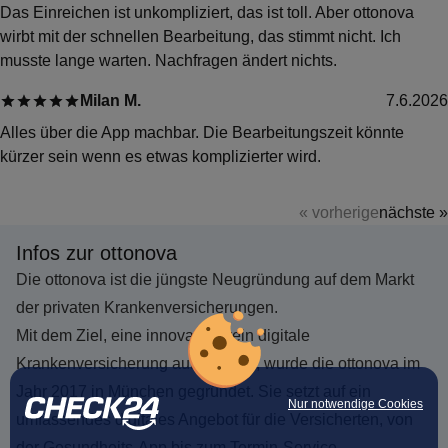
Das Einreichen ist unkompliziert, das ist toll. Aber ottonova
wirbt mit der schnellen Bearbeitung, das stimmt nicht. Ich
musste lange warten. Nachfragen ändert nichts.
Milan M.
7.6.2026
Alles über die App machbar. Die Bearbeitungszeit könnte
kürzer sein wenn es etwas komplizierter wird.
« vorherige
nächste »
Infos zur ottonova
Die ottonova ist die jüngste Neugründung auf dem Markt
der privaten Krankenversicherungen.
Mit dem Ziel, eine innovative, rein digitale
Krankenversicherung aufzubauen, wurde die ottonova im
Jahr 2017 in München gegründet. Sie setzt auf ein
Nur notwendige Cookies
umfassendes digitales Angebot für die Versicherten, von
der Gesundheits-App bis zum Termin-Service.