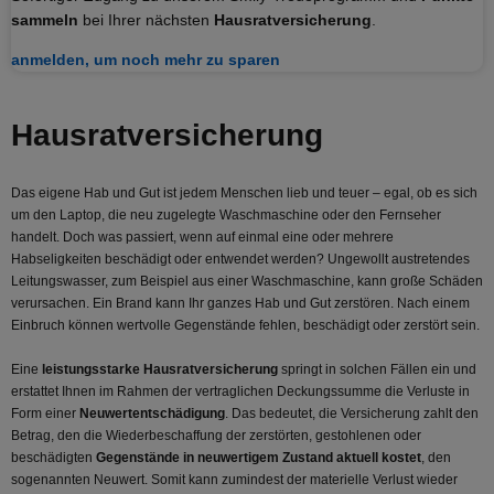
sammeln
bei Ihrer nächsten
Hausratversicherung
.
anmelden, um noch mehr zu sparen
Hausrat­versicherung
Das eigene Hab und Gut ist jedem Menschen lieb und teuer – egal, ob es sich
um den Laptop, die neu zugelegte Waschmaschine oder den Fernseher
handelt. Doch was passiert, wenn auf einmal eine oder mehrere
Habseligkeiten beschädigt oder entwendet werden? Ungewollt austretendes
Leitungswasser, zum Beispiel aus einer Waschmaschine, kann große Schäden
verursachen. Ein Brand kann Ihr ganzes Hab und Gut zerstören. Nach einem
Einbruch können wertvolle Gegenstände fehlen, beschädigt oder zerstört sein.
Eine
leistungsstarke Hausratversicherung
springt in solchen Fällen ein und
erstattet Ihnen im Rahmen der vertraglichen Deckungssumme die Verluste in
Form einer
Neuwertentschädigung
. Das bedeutet, die Versicherung zahlt den
Betrag, den die Wiederbeschaffung der zerstörten, gestohlenen oder
beschädigten
Gegenstände in neuwertigem Zustand aktuell kostet
, den
sogenannten Neuwert. Somit kann zumindest der materielle Verlust wieder