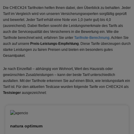
Die CHECK24 Tarifnoten helfen Ihnen dabei, den Überblick zu behalten. Jeder
Tarif im Vergleich wird von unseren Versicherungsexperten sorgfältig geprüft
und bewertet. Jeder Tarif erhält eine Note von 1,0 (sehr gut) bis 4,0
(ausreichend). Dabei fließen sowohl die Leistungsmerkmale des Tarifs als
auch die Servicequalität des Versicherers in die Bewertung ein. Wie die
Tarifnote berechnet wird, erfahren Sie unter
Tarifnote-Berechnung
. Achten Sie
auch auf unsere
Preis-Leistungs-Empfehlung
. Diese Tarife überzeugen durch
starke Leistungen zu fairen Preisen und bieten ein besonders gutes
Gesamtpaket.
Je nach Einzelfall – abhängig von Wohnort, Wert des Hausrats oder
gewünschten Zusatzleistungen – kann der beste Tarif unterschiedlich
ausfallen. Mit der Tarifnote erkennen Sie auf einen Blick, wie leistungsstark ein
Tarif ist. Für den aktuellen Testcase wurden folgende Tarife von CHECK24 als
Testsieger
ausgezeichnet:
natura optimum