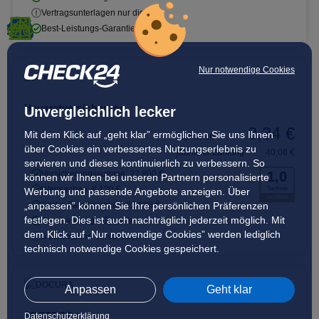
Vertragsunterlagen nur digital
Best-Leistungs-Garantie
Nur notwendige Cookies
Hausratversicherung
Unvergleichlich lecker
3,34 €
Mit dem Klick auf „geht klar” ermöglichen Sie uns Ihnen
monatlich
über Cookies ein verbessertes Nutzungserlebnis zu
jährliche Zahlung
40,08 €
servieren und dieses kontinuierlich zu verbessern. So
Versicherungssumme: 22.800 €
1,0
können wir Ihnen bei unseren Partnern personalisierte
Wertsachen: 9.120 €
Tarifnote
Werbung und passende Angebote anzeigen. Über
excellent
„anpassen” können Sie Ihre persönlichen Präferenzen
Grobe Fahrlässigkeit: 22.800 €
festlegen. Dies ist auch nachträglich jederzeit möglich. Mit
Best-Leistungs-Garantie
dem Klick auf „Nur notwendige Cookies” werden lediglich
5 Jahre ohne Vorschaden
technisch notwendige Cookies gespeichert.
Anpassen
Geht klar
PROTECT +
Datenschutzerklärung