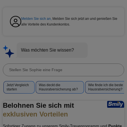
Melden Sie sich an,
Melden Sie sich jetzt an und genießen Sie
alle Vorteile des Kundenkontos.
Was möchten Sie wissen?
Stellen
Sie
Vorgeschlagene
Jetzt Vergleich
Was deckt die
Wie finde ich die beste
Sophie
Fragen
starten
Hausratversicherung ab?
Hausratversicherung?
eine
für
Frage
Sophie
Belohnen Sie sich mit
exklusiven Vorteilen
Sofortiger Zugang zu unserem Smily-Treueprogramm und
Punkte