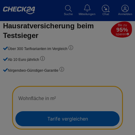
Suche
Mitteilungen
Chat
Anmelden
Hausrat­versicherung beim
Bis zu
95%
Testsieger
sparen
Über 300 Tarifvarianten im Vergleich
Ab 10 Euro jährlich
Nirgendwo-Günstiger-Garantie
Wohnfläche in m²
Tarife vergleichen