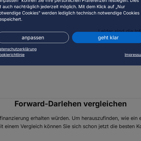
anpassen” können Sie Ihre persönlichen Präferenzen festlegen. Dies
st auch nachträglich jederzeit möglich. Mit dem Klick auf „Nur
e sich die Marktzinsen bisher
otwendige Cookies” werden lediglich technisch notwendige Cookies
espeichert.
Leider sind die I
anpassen
geht klar
Bitte
atenschutzerklärung
ookierichtlinie
Impress
Forward-Darlehen vergleichen
ssfinanzierung erhalten würden. Um herauszufinden, wie ein e
it einem Vergleich können Sie sich schon jetzt die besten K