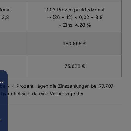
Monat
0,02 Prozentpunkte/Monat
 3,8
⇒ (36 − 12) × 0,02 + 3,8
= Zins: 4,28 %
150.695 €
75.628 €
es
ei 4,4 Prozent, lägen die Zinszahlungen bei 77.707
 hypothetisch, da eine Vorhersage der
n