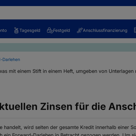
onto
Tagesgeld
Festgeld
Anschlussfinanzierung
d-Darlehen
ktuellen Zinsen für die Ansc
e handelt, wird selten der gesamte Kredit innerhalb einer S
 ein Forward-Darlehen in Betracht gezogen werden. Um sich