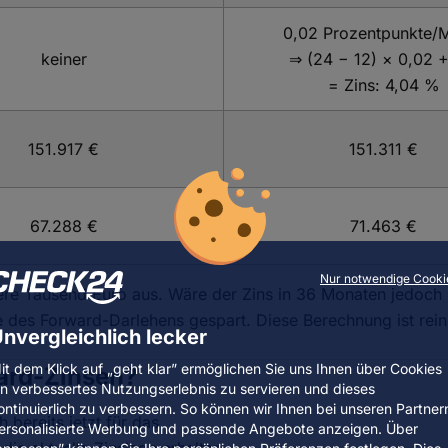
0,02 Prozentpunkte/
keiner
⇒ (24 − 12) × 0,02 +
= Zins: 4,04 %
151.917 €
151.311 €
67.288 €
71.463 €
Nur notwendige Cooki
re Tausend Euro aus. Wäre der Zins in 36 Monaten jedoch b
e des Forward-Darlehens gespart. Diese Berechnung ist rein
nvergleichlich lecker
it dem Klick auf „geht klar” ermöglichen Sie uns Ihnen über Cookies
ward-Zinsen?
in verbessertes Nutzungserlebnis zu servieren und dieses
ontinuierlich zu verbessern. So können wir Ihnen bei unseren Partner
 bereits jetzt für das
ersonalisierte Werbung und passende Angebote anzeigen. Über
die aktuelle Zinslage erhalten