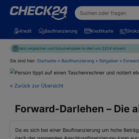
Suchen oder fragen
Kredit
Baufinanzierung
Kreditkarte
Girok
Jetzt vergleichen und Gutscheinpaket im Wert von
220 €
sichern!
Sie sind hier:
Startseite
»
Baufinanzierung
»
Ratgeber
»
Forwar
« Zurück zur Übersicht
Forward-Darlehen – Die a
Da es sich bei einer Baufinanzierung um hohe Beträg
nach der passenden Anschlussfinanzierung kann auch